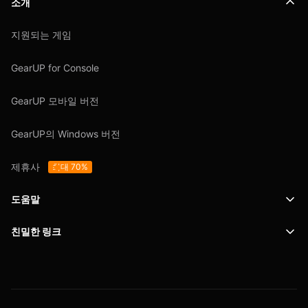
소개
지원되는 게임
GearUP for Console
GearUP 모바일 버전
GearUP의 Windows 버전
제휴사
최대 70%
도움말
친밀한 링크
지원
SafeShell VPN
블로그
개인정보 보호정책