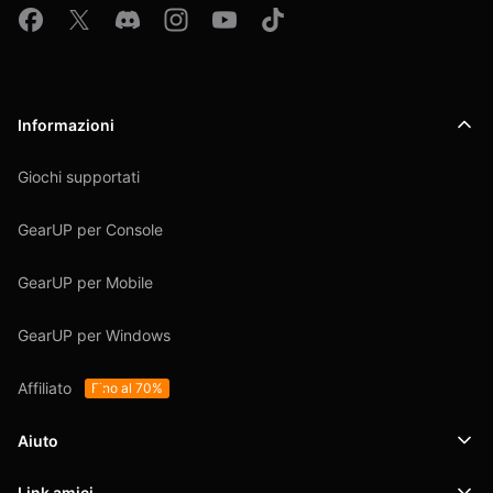
Informazioni
Giochi supportati
GearUP per Console
GearUP per Mobile
GearUP per Windows
Affiliato
Fino al 70%
Aiuto
Link amici
Supporto