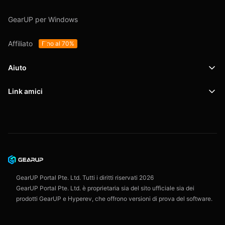
GearUP per Windows
Affiliato
Fino al 70%
Aiuto
Link amici
Supporto
SafeShell VPN
Blog
Politica sulla privacy
Accordo con l'utente
GearUP Portal Pte. Ltd. Tutti i diritti riservati
2026
GearUP Portal Pte. Ltd. è proprietaria sia del sito ufficiale sia dei
prodotti GearUP e Hyperev, che offrono versioni di prova del software.