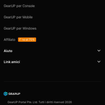
GearUP per Console
GearUP per Mobile
GearUP per Windows
Affiliato
Fino al 70%
Aiuto
Link amici
Supporto
SafeShell VPN
Blog
Politica sulla privacy
Accordo con l'utente
GearUP Portal Pte. Ltd. Tutti i diritti riservati
2026