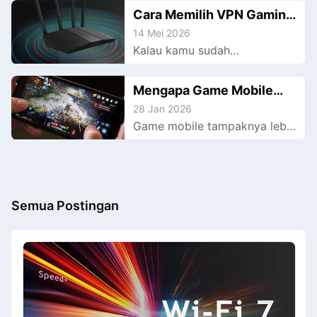
main game? Mungkin yang
Cara Memilih VPN Gaming
kamu butuhin cuma GearUP
ASUS
14 Mei 2026
Router plugin buat ngatasin
Kalau kamu sudah
masalahnya secara total,
mengaktifkan fitur VPN di
lanjut baca artikel ini buat
router ASUS-mu tapi belum
Mengapa Game Mobile
tahu info lengkapnya.
melihat penurunan latensi,
Sering Kehilangan Paket
28 Jan 2026
coba deh pakai GearUP
Game mobile tampaknya lebih
Data
Router Plugin resmi dari ASUS
rentan terhadap kehilangan
yang direkomendasikan di
paket dibandingkan dengan
panduan ini.
game PC dan konsol? Itu
bukan ilusi. Jika Anda juga
Semua Postingan
sering terganggu oleh
masalah ini, saya rasa
panduan lengkap ini dapat
membantu Anda.