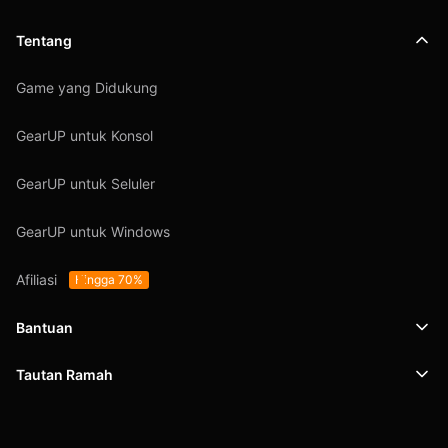
Tentang
Game yang Didukung
GearUP untuk Konsol
GearUP untuk Seluler
GearUP untuk Windows
Afiliasi
Hingga 70%
Bantuan
Tautan Ramah
Dukungan
SafeShell VPN
Blog