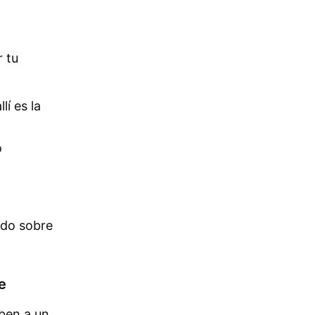
 tu
lí es la
o
ndo sobre
e
ben a un