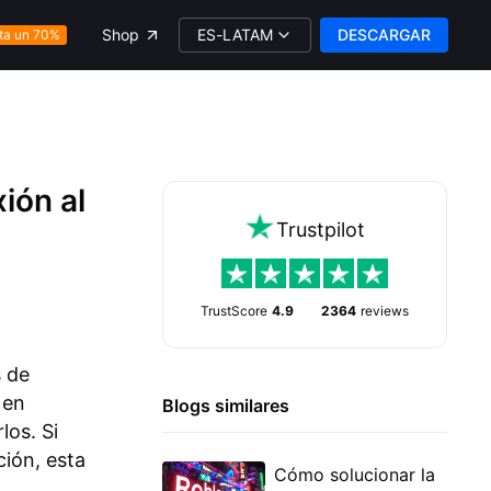
ES-LATAM
DESCARGAR
Shop
ta un 70%
ión al
Trustpilot
TrustScore
4.9
2364
reviews
s de
 en
Blogs similares
los. Si
ción, esta
Cómo solucionar la