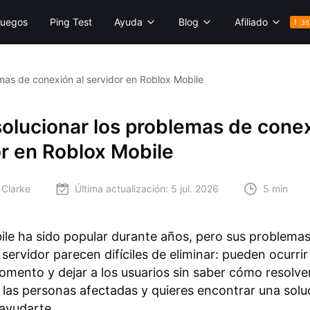
uegos
Ping Test
Ayuda
Blog
Afiliado
Has
mas de conexión al servidor en Roblox Mobile
olucionar los problemas de conex
r en Roblox Mobile
 Clarke
Última actualización:
5 jul. 2026
5 min
le ha sido popular durante años, pero sus problema
 servidor parecen difíciles de eliminar: pueden ocurrir
omento y dejar a los usuarios sin saber cómo resolver
 las personas afectadas y quieres encontrar una solu
ayudarte.