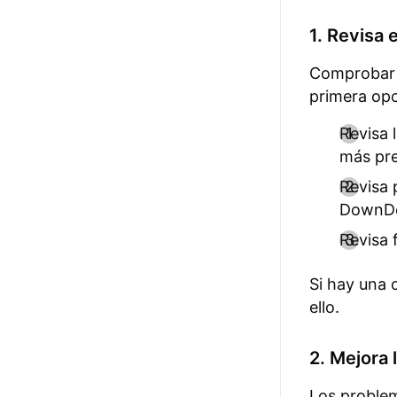
1. Revisa 
Comprobar s
primera opc
Revisa 
más pre
Revisa 
DownDe
Revisa 
Si hay una 
ello.
2. Mejora 
Los problem