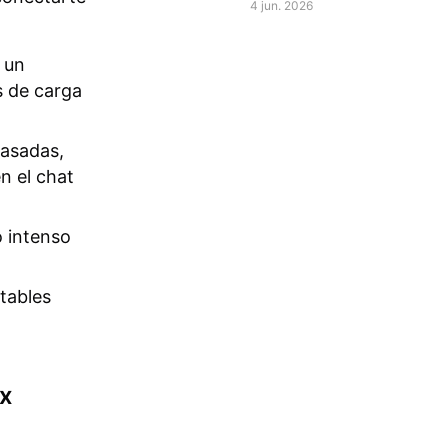
de Roblox
4 jun. 2026
 un
s de carga
asadas,
n el chat
o intenso
tables
ox