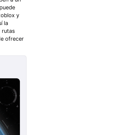
 puede
Roblox y
í la
 rutas
e ofrecer