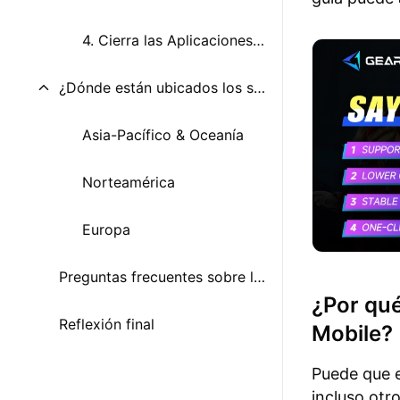
4. Cierra las Aplicaciones innecesarias en segundo plano
¿Dónde están ubicados los servidores de Roblox?
Asia-Pacífico & Oceanía
Norteamérica
Europa
Preguntas frecuentes sobre la conexión al servidor de Roblox Mobile
¿Por qué
Reflexión final
Mobile?
Puede que e
incluso otr