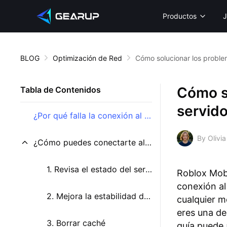
Productos
J
BLOG
Optimización de Red
Cómo solucionar los proble
Cómo s
Tabla de Contenidos
servido
¿Por qué falla la conexión al servidor de Roblox Mobile?
By Olivia
¿Cómo puedes conectarte al servidor de Roblox Mobile?
1. Revisa el estado del servidor de Roblox
Roblox Mobi
conexión al
2. Mejora la estabilidad de la conexión con GearUP Mobile
cualquier m
eres una de
3. Borrar caché
guía puede 