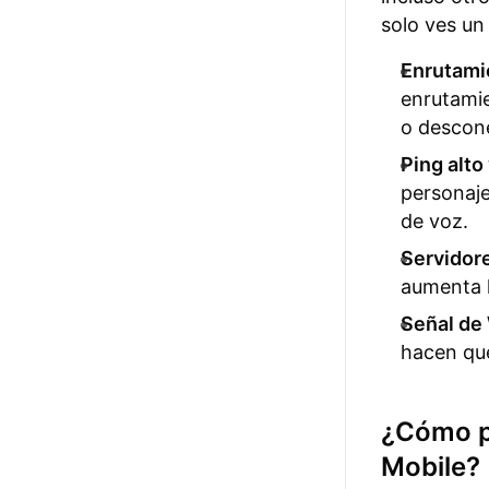
solo ves un 
Enrutamie
enrutamie
o descone
Ping alto
personaje
de voz.
Servidor
aumenta 
Señal de 
hacen que
¿Cómo p
Mobile?