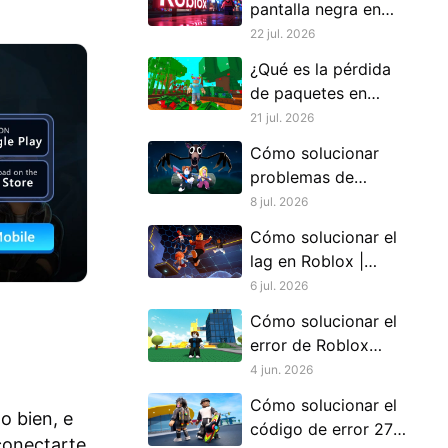
pantalla negra en
Roblox
22 jul. 2026
¿Qué es la pérdida
de paquetes en
Roblox y cómo
21 jul. 2026
solucionarla?
Cómo solucionar
problemas de
bloqueo en Roblox
8 jul. 2026
Cómo solucionar el
lag en Roblox |
Posibles causas y
6 jul. 2026
soluciones rápidas
Cómo solucionar el
x
error de Roblox
código E01
4 jun. 2026
Cómo solucionar el
o bien, e
código de error 272
conectarte