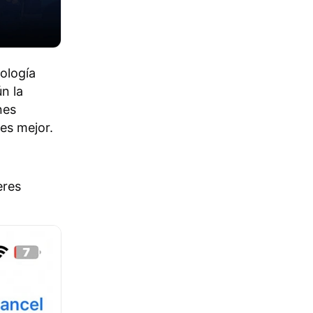
ología
n la
nes
es mejor.
eres