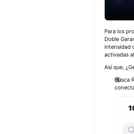
Para los pr
Doble Gara
intensidad 
activadas a
Así que, ¿G
Busca R
conecta