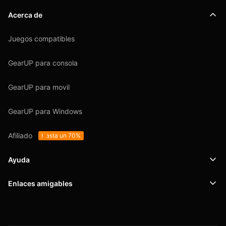
Acerca de
Juegos compatibles
GearUP para consola
GearUP para movil
GearUP para Windows
Afiliado
Hasta un 70%
Ayuda
Enlaces amigables
Soporte
SafeShell VPN
Blog