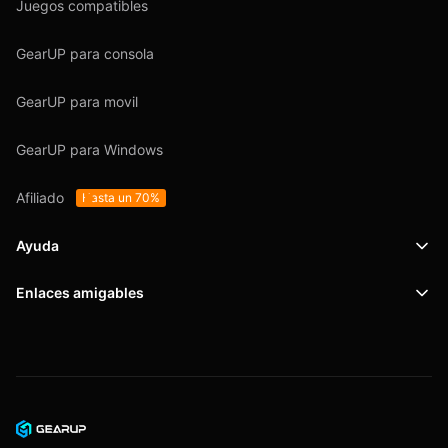
Juegos compatibles
GearUP para consola
GearUP para movil
GearUP para Windows
Afiliado
Hasta un 70%
Ayuda
Enlaces amigables
Soporte
SafeShell VPN
Blog
Política de privacidad
Acuerdo de usuario