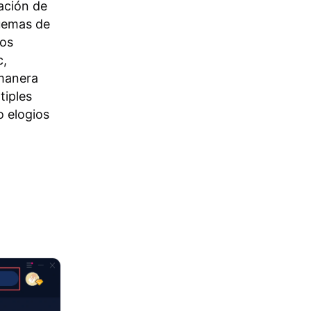
ación de
quemas de
los
c,
 manera
tiples
o elogios