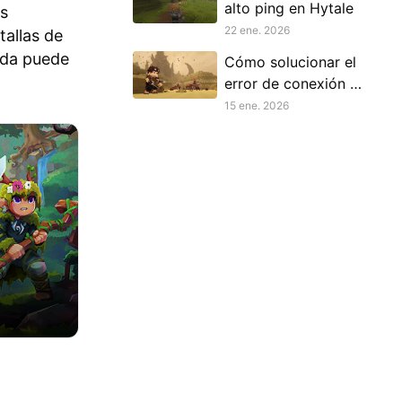
alto ping en Hytale
as
22 ene. 2026
tallas de
lada puede
Cómo solucionar el
error de conexión al
servidor en Hytale
15 ene. 2026