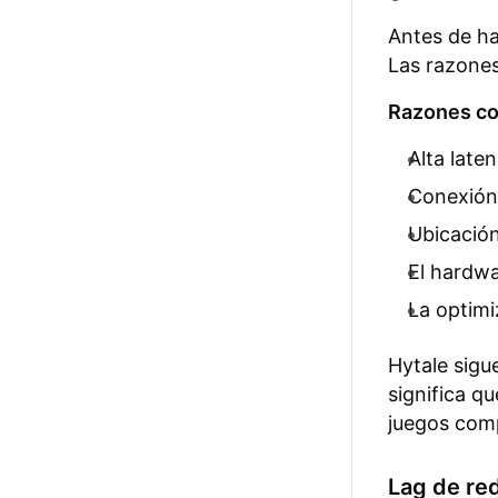
Antes de hab
Las razones
Razones co
Alta laten
Conexión 
Ubicación
El hardwa
La optimi
Hytale sigu
significa q
juegos com
Lag de re