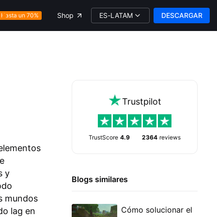
ES-LATAM
DESCARGAR
Shop
Hasta un 70%
Trustpilot
TrustScore
4.9
2364
reviews
 elementos
re
s y
Blogs similares
odo
os mundos
Cómo solucionar el
do lag en