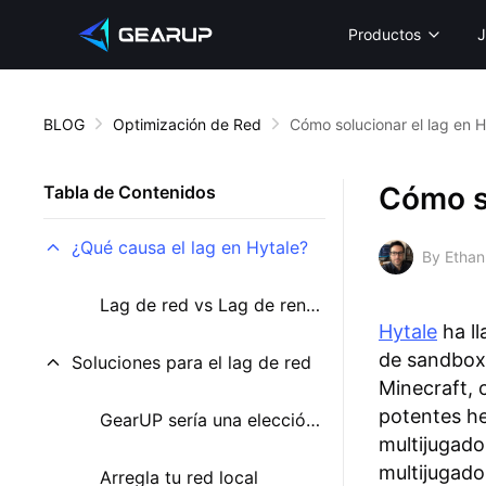
Productos
J
BLOG
Optimización de Red
Cómo solucionar el lag en H
Cómo so
Tabla de Contenidos
¿Qué causa el lag en Hytale?
By Ethan
Lag de red vs Lag de rendimiento
Hytale
ha l
de sandbox 
Soluciones para el lag de red
Minecraft,
potentes he
GearUP sería una elección inteligente
multijugado
multijugado
Arregla tu red local