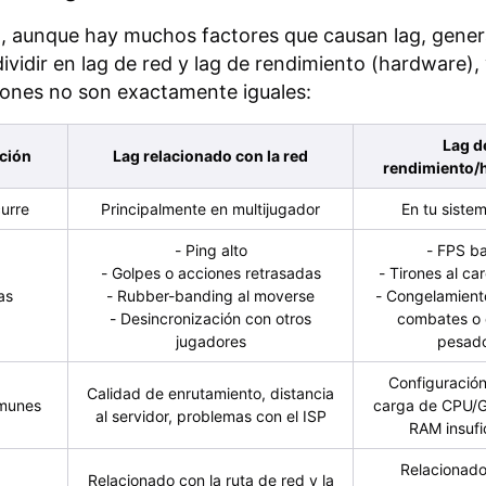
, aunque hay muchos factores que causan lag, gene
ividir en lag de red y lag de rendimiento (hardware), 
ones no son exactamente iguales:
Lag d
ción
Lag relacionado con la red
rendimiento/
urre
Principalmente en multijugador
En tu sistem
- Ping alto
- FPS ba
- Golpes o acciones retrasadas
- Tirones al ca
as
- Rubber-banding al moverse
- Congelamient
- Desincronización con otros
combates o 
jugadores
pesad
Configuración
Calidad de enrutamiento, distancia
munes
carga de CPU/
al servidor, problemas con el ISP
RAM insufi
Relacionado
Relacionado con la ruta de red y la