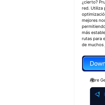
¿cierto? Pr
red. Utiliz
optimizació
mejores nod
permitiendo
más estable
rutas para e
de muchos 
Abre Ge