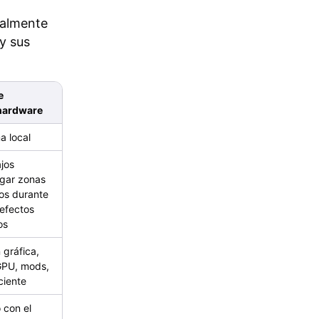
ralmente
y sus
e
hardware
a local
jos
rgar zonas
os durante
efectos
os
 gráfica,
GPU, mods,
ciente
 con el