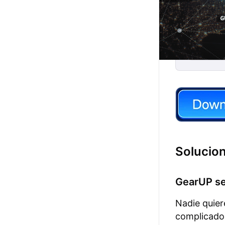
Solucion
GearUP ser
Nadie quier
complicados