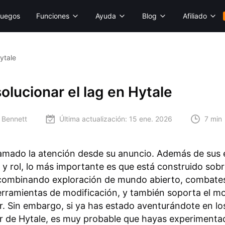
uegos
Funciones
Ayuda
Blog
Afiliado
ytale
lucionar el lag en Hytale
 Bennett
Última actualización:
15 ene. 2026
7 min
lamado la atención desde su anuncio. Además de sus
y rol, lo más importante es que está construido sob
 combinando exploración de mundo abierto, combate
rramientas de modificación, y también soporta el m
r. Sin embargo, si ya has estado aventurándote en l
r de Hytale, es muy probable que hayas experimenta