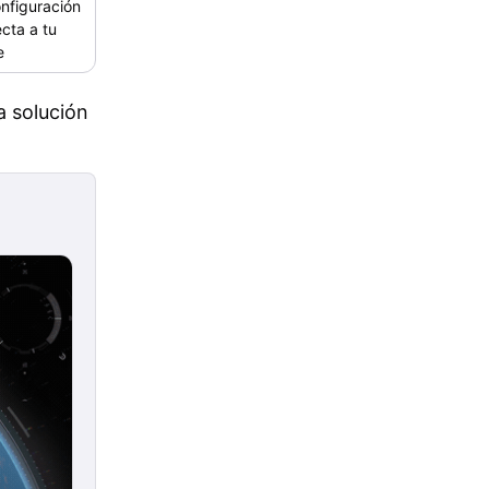
nfiguración
ecta a tu
e
a solución