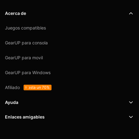
Acerca de
Juegos compatibles
GearUP para consola
GearUP para movil
GearUP para Windows
Afiliado
Hasta un 70%
Ayuda
Enlaces amigables
Soporte
SafeShell VPN
Blog