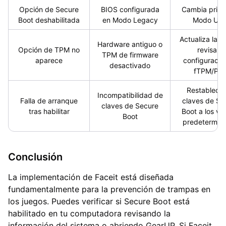
Opción de Secure
BIOS configurada
Cambia prime
Boot deshabilitada
en Modo Legacy
Modo UEF
Actualiza la B
Hardware antiguo o
Opción de TPM no
revisa la
TPM de firmware
aparece
configuració
desactivado
fTPM/PT
Restablece 
Incompatibilidad de
Falla de arranque
claves de Se
claves de Secure
tras habilitar
Boot a los va
Boot
predetermin
Conclusión
La implementación de Faceit está diseñada
fundamentalmente para la prevención de trampas en
los juegos. Puedes verificar si Secure Boot está
habilitado en tu computadora revisando la
información del sistema o abriendo GearUP. Si Faceit