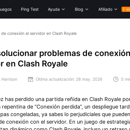
uegos
Ping Test
Ayuda
Blog
Afiliado
Has
de conexión al servidor en Clash Royale
olucionar problemas de conexión
r en Clash Royale
 Harrison
Última actualización:
28 may. 2026
5 mi
ez has perdido una partida reñida en Clash Royale po
 repentina de “Conexión perdida”, un despliegue tard
opas congeladas, ya sabes lo perjudiciales que pueden
e conexión con el servidor. En un juego de estrategi
 tan dinámico como Clash Royale, incluso un retraso 