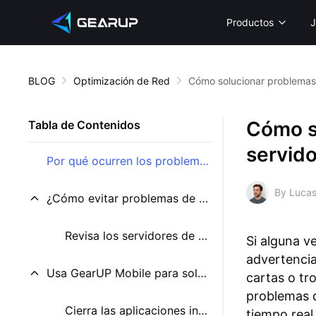
Productos
J
BLOG
Optimización de Red
Cómo solucionar problemas 
Cómo s
Tabla de Contenidos
servido
Por qué ocurren los problemas de conexión al servidor en Clash Royale
By Lucas
¿Cómo evitar problemas de conexión en Clash Royale?
Revisa los servidores de Clash Royale
Si alguna v
advertencia
Usa GearUP Mobile para solucionar tu conexión
cartas o tr
problemas d
Cierra las aplicaciones innecesarias en segundo plano
tiempo real