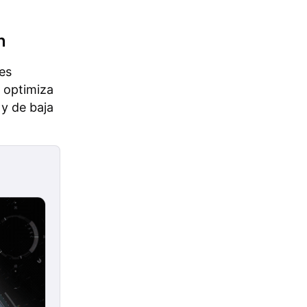
n
es
 optimiza
 y de baja