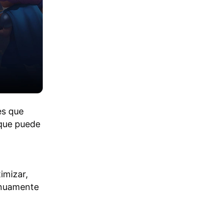
es que
rque puede
imizar,
inuamente