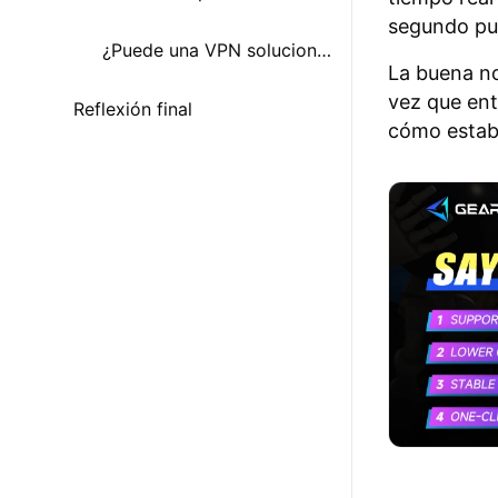
segundo pue
¿Puede una VPN solucionar las desconexiones de Clash Royale?
La buena no
vez que ent
Reflexión final
cómo estabi