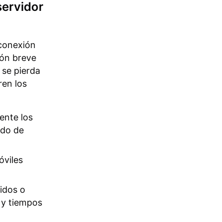
servidor
 conexión
ión breve
 se pierda
ren los
ente los
ido de
óviles
idos o
 y tiempos