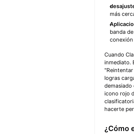
desajust
más cerca
Aplicaci
banda de
conexión 
Cuando Clas
inmediato. 
"Reintentar 
logras carg
demasiado e
icono rojo 
clasificato
hacerte per
¿Cómo e