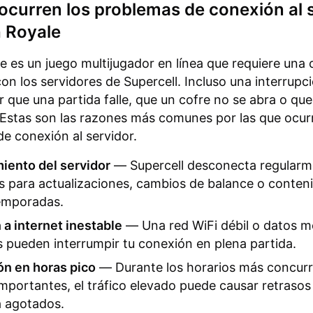
ocurren los problemas de conexión al 
h Royale
e es un juego multijugador en línea que requiere una
on los servidores de Supercell. Incluso una interrupc
 que una partida falle, que un cofre no se abra o que
 Estas son las razones más comunes por las que ocur
e conexión al servidor.
iento del servidor
— Supercell desconecta regularm
s para actualizaciones, cambios de balance o conten
emporadas.
a internet inestable
— Una red WiFi débil o datos m
s pueden interrumpir tu conexión en plena partida.
ón en horas pico
— Durante los horarios más concurr
mportantes, el tráfico elevado puede causar retrasos
a agotados.