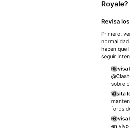
Royale?
Revisa los
Primero, ve
normalidad.
hacen que l
seguir inte
Revisa 
@ClashR
sobre c
Visita 
manteni
foros d
Revisa
en vivo