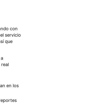
nando con
l servicio
sí que
 a
 real
an en los
reportes