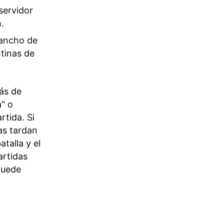
servidor
.
ancho de
tinas de
rás de
" o
rtida. Si
as tardan
talla y el
artidas
puede