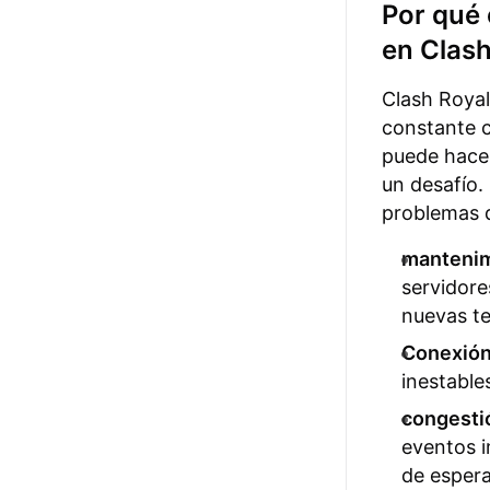
Por qué 
en Clas
Clash Royal
constante c
puede hacer
un desafío.
problemas d
mantenim
servidore
nuevas t
Conexión 
inestable
congesti
eventos i
de esper