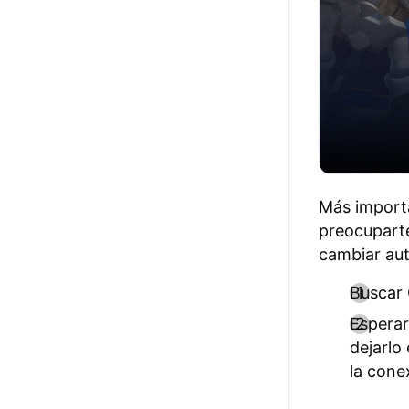
Más importa
preocuparte
cambiar aut
Buscar 
Esperar
dejarlo
la conex