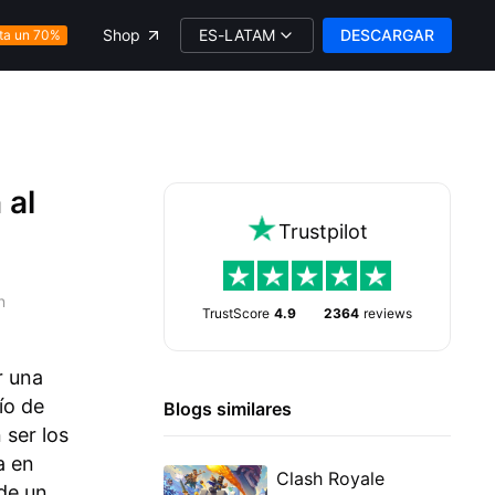
ES-LATAM
DESCARGAR
Shop
ta un 70%
 al
Trustpilot
n
TrustScore
4.9
2364
reviews
r una
ío de
Blogs similares
 ser los
a en
Clash Royale
de un