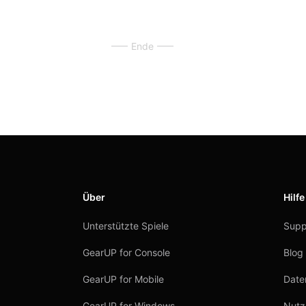
Ende
Über
Hilfe
Unterstützte Spiele
Supp
GearUP for Console
Blog
GearUP for Mobile
Daten
GearUP for Windows
Nutz