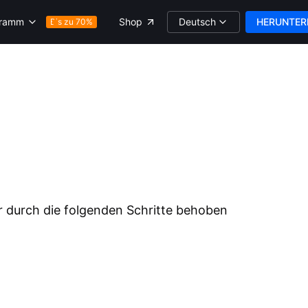
Deutsch
HERUNTER
gramm
Shop
Bis zu 70%
r durch die folgenden Schritte behoben