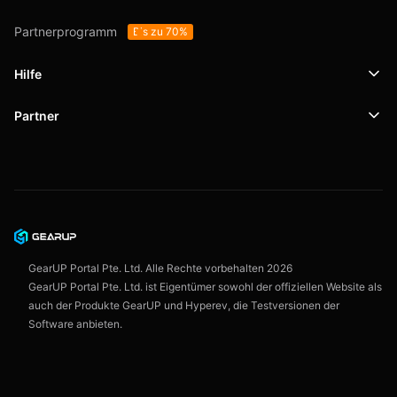
Partnerprogramm
Bis zu 70%
Hilfe
Partner
Support
SafeShell VPN
Blog
Datenschutzrichtlinie
Nutzungsbedingungen
GearUP Portal Pte. Ltd. Alle Rechte vorbehalten
2026
GearUP Portal Pte. Ltd. ist Eigentümer sowohl der offiziellen Website als
auch der Produkte GearUP und Hyperev, die Testversionen der
Software anbieten.