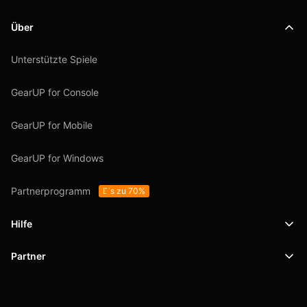
Über
Unterstützte Spiele
GearUP for Console
GearUP for Mobile
GearUP for Windows
Partnerprogramm
Bis zu 70%
Hilfe
Partner
Support
SafeShell VPN
Blog