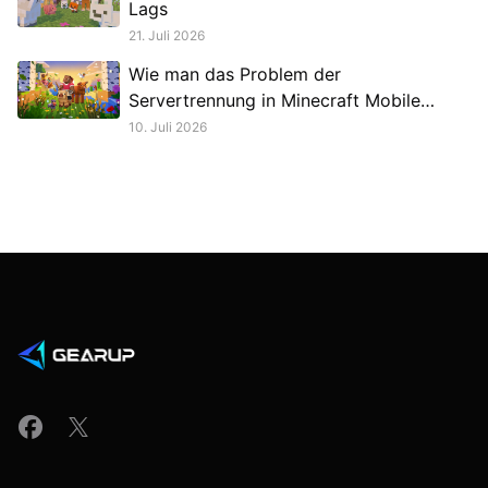
Lags
21. Juli 2026
Wie man das Problem der
Servertrennung in Minecraft Mobile
behebt
10. Juli 2026