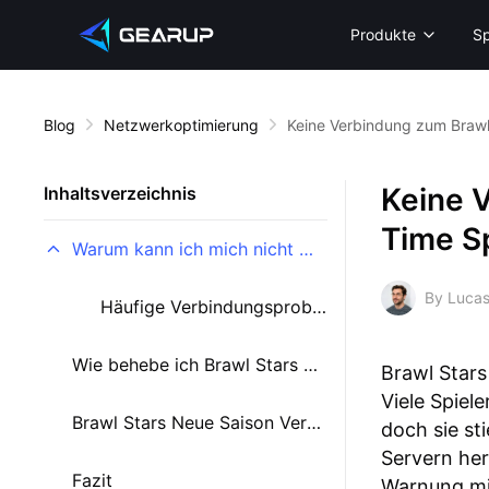
Produkte
Sp
Blog
Netzwerkoptimierung
Keine Verbindung zum Brawl
Keine 
Inhaltsverzeichnis
Time S
Warum kann ich mich nicht mit dem Server für die neue Saison verbinden?
By Lucas
Häufige Verbindungsprobleme, die Spieler erleben
Wie behebe ich Brawl Stars Split 2 Server-Verbindungsprobleme?
Brawl Stars 
Viele Spiele
Brawl Stars Neue Saison Verbindungsprobleme: Schnelle Fragen & Antworten
doch sie st
Servern her
Fazit
Warnung mit