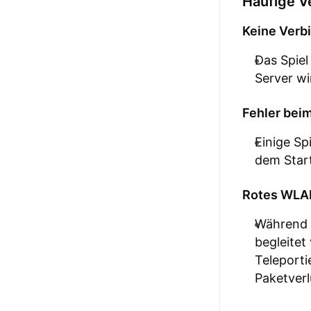
Häufige V
Keine Verb
Das Spiel
Server wi
Fehler bei
Einige Sp
dem Start
Rotes WLA
Während 
begleitet
Teleporti
Paketverl