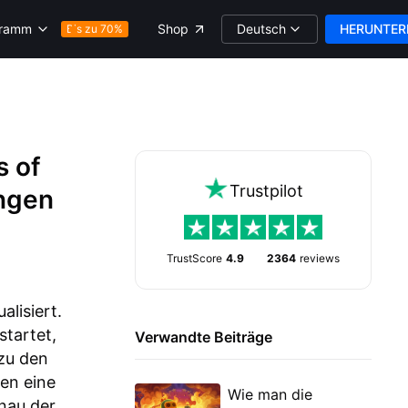
Deutsch
HERUNTER
gramm
Shop
Bis zu 70%
s of
Trustpilot
ungen
TrustScore
4.9
2364
reviews
alisiert.
startet,
Verwandte Beiträge
 zu den
hen eine
Wie man die
nau der