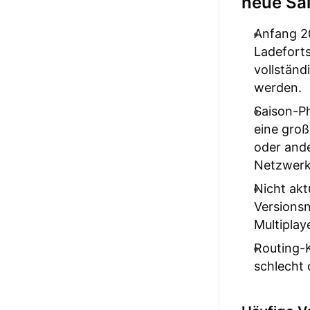
neue Sa
Anfang 20
Ladeforts
vollständ
werden.
Saison-P
eine groß
oder ande
Netzwerk
Nicht akt
Versionsn
Multiplay
Routing-K
schlecht 