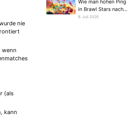
Wie man hohen Ping
in Brawl Stars nach
dem neuen Saison-
8. Juli 2026
 wurde nie
Update behebt
rontiert
; wenn
tenmatches
 (als
n, kann