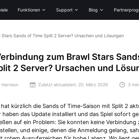
iele
Funktionen
Support
Blog
Partnerpro
 Stars Sands of Time Split 2 Server? Ursachen und Lösungen
Verbindung zum Brawl Stars Sand
plit 2 Server? Ursachen und Lös
 Harrison
Zuletzt aktualisiert:
20. März 2026
3 min
hat kürzlich die Sands of Time-Saison mit Split 2 aktu
r haben das Update installiert und das Spiel sofort ge
ießen auf ein Problem: Sie konnten keine Verbindung
stellen, und einige, denen die Anmeldung gelang, sa
 rotem Ausrufezeichen für hohe Latenz. Wo liegt ge