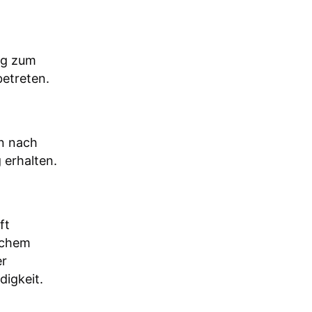
ng zum
betreten.
en nach
 erhalten.
ft
lichem
er
digkeit.