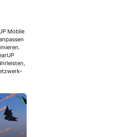
rUP Mobile
 anpassen
imieren.
GearUP
hrleisten,
etzwerk-