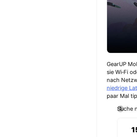
GearUP Mobi
sie Wi‑Fi o
nach Netzwe
niedrige La
paar Mal ti
Suche n