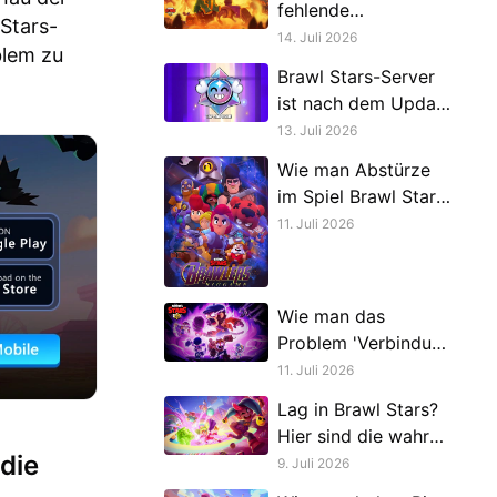
fehlende
Stars-
Freundesliste in
14. Juli 2026
blem zu
Brawl Stars behebt
Brawl Stars-Server
ist nach dem Update
beschäftigt | So
13. Juli 2026
kannst du das
Wie man Abstürze
Problem beheben
im Spiel Brawl Stars
behebt
11. Juli 2026
Wie man das
Problem 'Verbindung
zum Server
11. Juli 2026
fehlgeschlagen' in
Lag in Brawl Stars?
Brawl Stars behebt
Hier sind die wahren
die
Ursachen und
9. Juli 2026
Lösungen