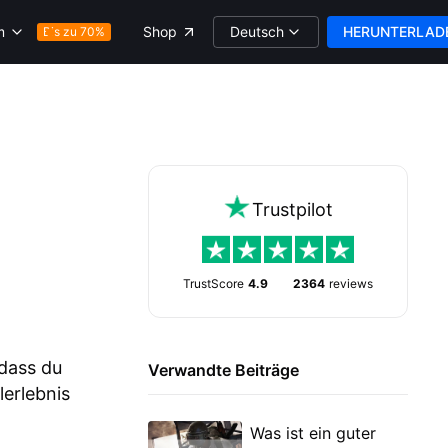
Deutsch
HERUNTERLAD
m
Shop
Bis zu 70%
Trustpilot
TrustScore
4.9
2364
reviews
 dass du
Verwandte Beiträge
lerlebnis
Was ist ein guter