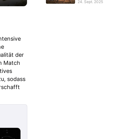
24. Sept. 2025
ntensive
ne
lität der
m Match
tives
zu, sodass
rschafft