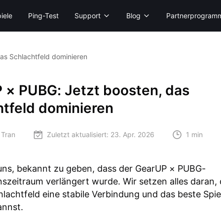
iele
Ping-Test
Support
Blog
Partnerprogram
as Schlachtfeld dominieren
 × PUBG: Jetzt boosten, das
htfeld dominieren
 Tran
Zuletzt aktualisiert:
23. Apr. 2026
1 min
 uns, bekannt zu geben, dass der GearUP × PUBG-
szeitraum verlängert wurde. Wir setzen alles daran,
lachtfeld eine stabile Verbindung und das beste Spie
annst.