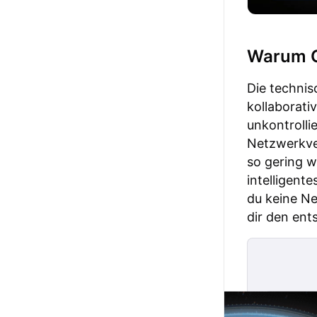
Warum G
Die techni
kollaborati
unkontrolli
Netzwerkver
so gering w
intelligent
du keine Ne
dir den ent