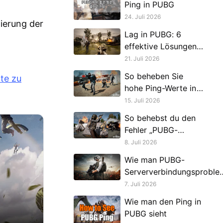
Ping in PUBG
24. Juli 2026
ierung der
Lag in PUBG: 6
effektive Lösungen,
die Sie ausprobieren
21. Juli 2026
können
So beheben Sie
ite zu
hohe Ping-Werte in
PUBG:
15. Juli 2026
BATTLEGROUNDS
So behebst du den
Fehler „PUBG-
Serververbindung
8. Juli 2026
fehlgeschlagen
Wie man PUBG-
Serververbindungsproble
löst
7. Juli 2026
Wie man den Ping in
PUBG sieht