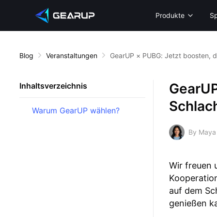
Produkte
Sp
Blog
Veranstaltungen
GearUP × PUBG: Jetzt boosten, d
GearUP
Inhaltsverzeichnis
Schlac
Warum GearUP wählen?
By Maya
Wir freuen
Kooperation
auf dem Sch
genießen k