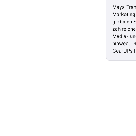
Maya Tran 
Marketing
globalen S
zahlreich
Media- un
hinweg. Du
GearUPs P