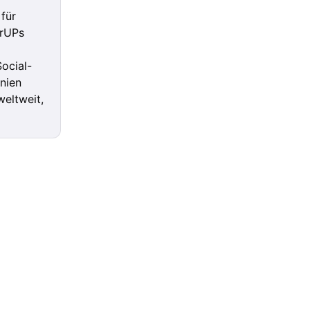
für
arUPs
ocial-
nien
weltweit,