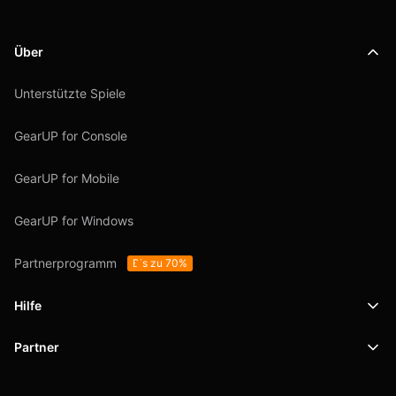
Über
Unterstützte Spiele
GearUP for Console
GearUP for Mobile
GearUP for Windows
Partnerprogramm
Bis zu 70%
Hilfe
Partner
Support
SafeShell VPN
Blog