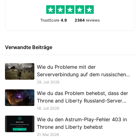
TrustScore
4.9
2364
reviews
Verwandte Beiträge
Wie du Probleme mit der
Serververbindung auf dem russischen
Server von Throne and Liberty behebst
29. Juli 2026
Wie du das Problem behebst, dass der
Throne and Liberty Russland-Server
beim Laden hängen bleibt
18. Juli 2026
Wie du den Astrum-Play-Fehler 403 in
Throne and Liberty behebst
21. Mai 2026