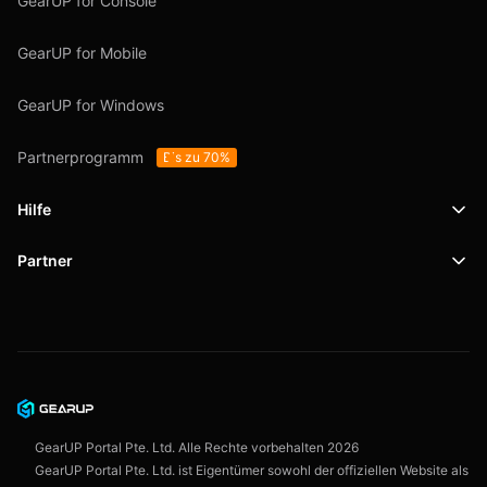
GearUP for Console
GearUP for Mobile
GearUP for Windows
Partnerprogramm
Bis zu 70%
Hilfe
Partner
Support
SafeShell VPN
Blog
Datenschutzrichtlinie
Nutzungsbedingungen
GearUP Portal Pte. Ltd. Alle Rechte vorbehalten
2026
GearUP Portal Pte. Ltd. ist Eigentümer sowohl der offiziellen Website als