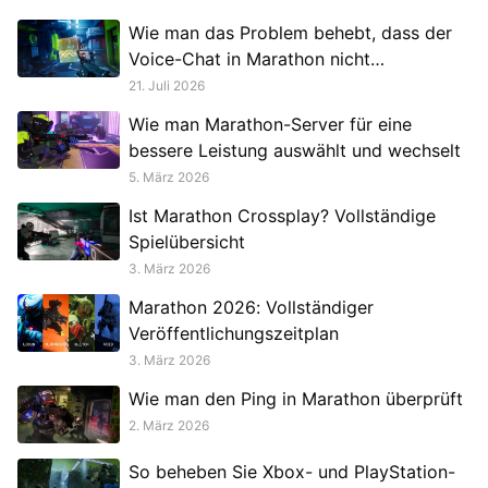
Wie man das Problem behebt, dass der
Voice-Chat in Marathon nicht
funktioniert
21. Juli 2026
Wie man Marathon-Server für eine
bessere Leistung auswählt und wechselt
5. März 2026
Ist Marathon Crossplay? Vollständige
Spielübersicht
3. März 2026
Marathon 2026: Vollständiger
Veröffentlichungszeitplan
3. März 2026
Wie man den Ping in Marathon überprüft
2. März 2026
So beheben Sie Xbox- und PlayStation-