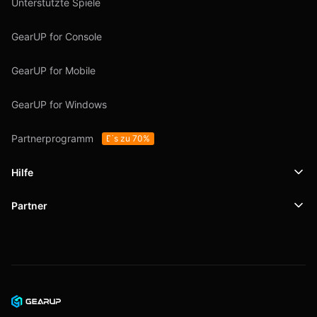
Unterstützte Spiele
GearUP for Console
GearUP for Mobile
GearUP for Windows
Partnerprogramm
Bis zu 70%
Hilfe
Partner
Support
SafeShell VPN
Blog
Datenschutzrichtlinie
Nutzungsbedingungen