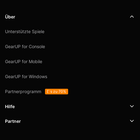
Über
Unterstützte Spiele
GearUP for Console
GearUP for Mobile
GearUP for Windows
Partnerprogramm
Bis zu 70%
Hilfe
Partner
Support
SafeShell VPN
Blog