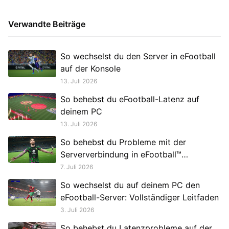
Verwandte Beiträge
So wechselst du den Server in eFootball
auf der Konsole
13. Juli 2026
So behebst du eFootball-Latenz auf
deinem PC
13. Juli 2026
So behebst du Probleme mit der
Serververbindung in eFootball™
(Mobilversion)
7. Juli 2026
So wechselst du auf deinem PC den
eFootball-Server: Vollständiger Leitfaden
3. Juli 2026
So behebst du Latenzprobleme auf der