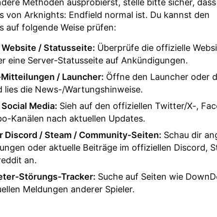
dere Methoden ausprobierst, stelle bitte sicher, dass
s von Arknights: Endfield normal ist. Du kannst den
s auf folgende Weise prüfen:
e Website / Statusseite:
Überprüfe die offizielle Webs
er eine Server-Statusseite auf Ankündigungen.
Mitteilungen / Launcher:
Öffne den Launcher oder d
d lies die News-/Wartungshinweise.
e Social Media:
Sieh auf den offiziellen Twitter/X-, Fa
bo-Kanälen nach aktuellen Updates.
er Discord / Steam / Community-Seiten:
Schau dir an
ngen oder aktuelle Beiträge im offiziellen Discord,
eddit an.
eter-Störungs-Tracker:
Suche auf Seiten wie DownD
ellen Meldungen anderer Spieler.