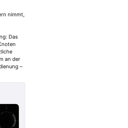
ern nimmt,
ung: Das
-Knoten
zliche
m an der
edienung –