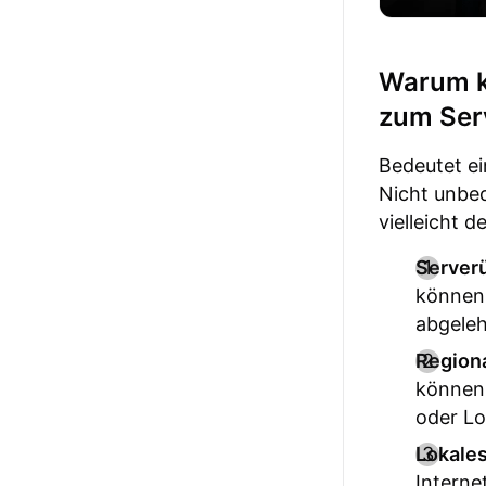
Warum k
zum Serv
Bedeutet ei
Nicht unbed
vielleicht d
Server
können 
abgeleh
Region
können 
oder Lo
Lokale
Interne