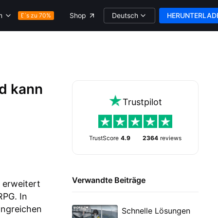
Deutsch
HERUNTERLAD
m
Shop
Bis zu 70%
ld kann
Trustpilot
'
TrustScore
4.9
2364
reviews
Verwandte Beiträge
 erweitert
RPG. In
fangreichen
Schnelle Lösungen