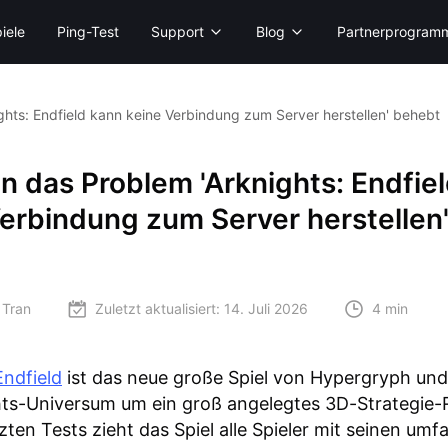
iele
Ping-Test
Support
Blog
Partnerprogram
hts: Endfield kann keine Verbindung zum Server herstellen' behebt
 das Problem 'Arknights: Endfie
erbindung zum Server herstellen
 Tran
Zuletzt aktualisiert:
14. Juli 2026
4 min
Endfield
ist das neue große Spiel von Hypergryph und
ts-Universum um ein groß angelegtes 3D-Strategie-
ten Tests zieht das Spiel alle Spieler mit seinen um