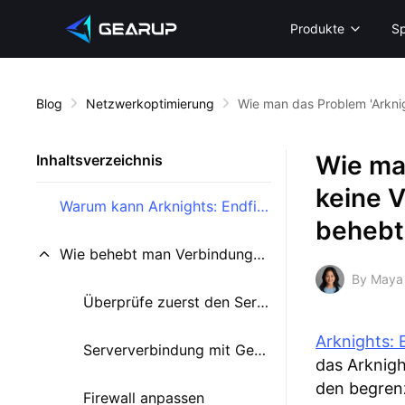
Produkte
Sp
Blog
Netzwerkoptimierung
Wie man das Problem 'Arknig
Wie man
Inhaltsverzeichnis
keine V
Warum kann Arknights: Endfield keine Verbindung zum Server herstellen?
behebt
Wie behebt man Verbindungsprobleme zum Server in Arknights: Endfield?
By Maya
Überprüfe zuerst den Serverstatus
Arknights: 
Serververbindung mit GearUP beheben
das Arknigh
den begrenz
Firewall anpassen