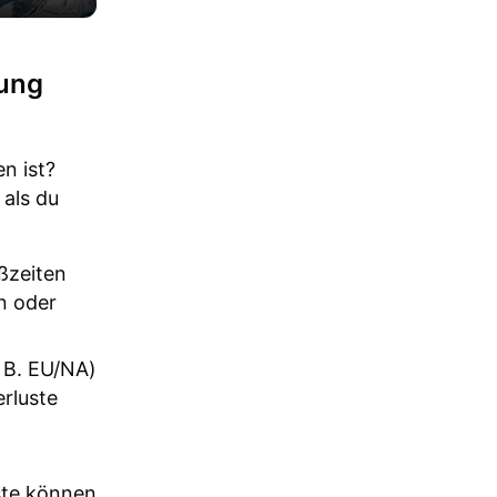
dung
n ist?
 als du
ßzeiten
n oder
 B. EU/NA)
rluste
ste können