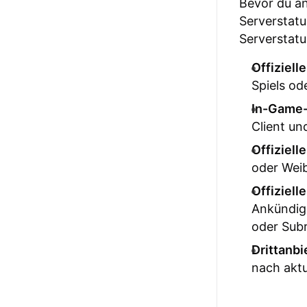
Bevor du an
Serverstatu
Serverstatu
Offiziell
Spiels od
In-Game-
Client un
Offiziell
oder Wei
Offiziell
Ankündigu
oder Subr
Drittanbi
nach aktu