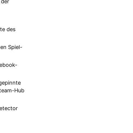
 der
ite des
en Spiel-
cebook-
gepinnte
 Steam-Hub
etector