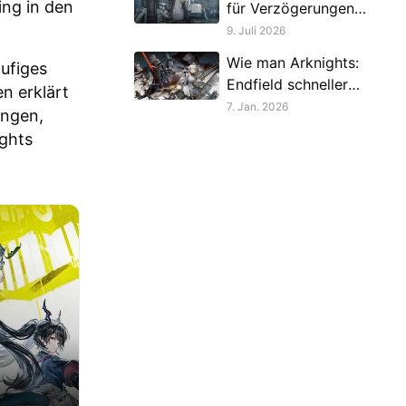
ing in den
für Verzögerungen
in Arknights:
9. Juli 2026
Endfield
Wie man Arknights:
äufiges
Endfield schneller
n erklärt
herunterlädt
7. Jan. 2026
ungen,
ights