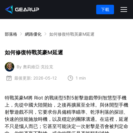
下載
部落格
網路優化
如何修復特戰英豪M延遲
如何修復特戰英豪M延遲
By 奧莉維亞·克拉克
最後更新:
2026-05-12
1 min
特戰英豪M將 Riot 的戰術型5對5射擊遊戲帶到智慧型手機
上，先從中國大陸開始，之後再擴展至全球。與休閒型手機
射擊遊戲不同，它要求你具備精準瞄準、乾淨利落的探頭、
快速的技能施放時機，以及穩定的團隊溝通。在這裡，延遲
不只是惱人而已；它甚至可能決定一次射擊是否會被判定命