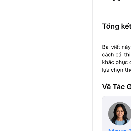
Tổng kết
Bài viết nà
cách cải th
khắc phục đ
lựa chọn th
Về Tác G