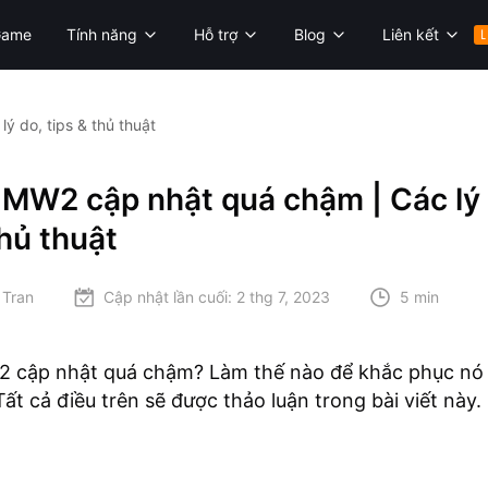
Game
Tính năng
Hỗ trợ
Blog
Liên kết
L
ý do, tips & thủ thuật
 MW2 cập nhật quá chậm | Các lý 
thủ thuật
 Tran
Cập nhật lần cuối:
2 thg 7, 2023
5 min
2 cập nhật quá chậm? Làm thế nào để khắc phục nó v
Tất cả điều trên sẽ được thảo luận trong bài viết này.