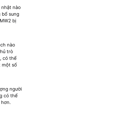
 nhật nào
g bổ sung
p MW2 bị
ách nào
hủ trò
, có thể
t một số
ượng người
g có thể
 hơn.