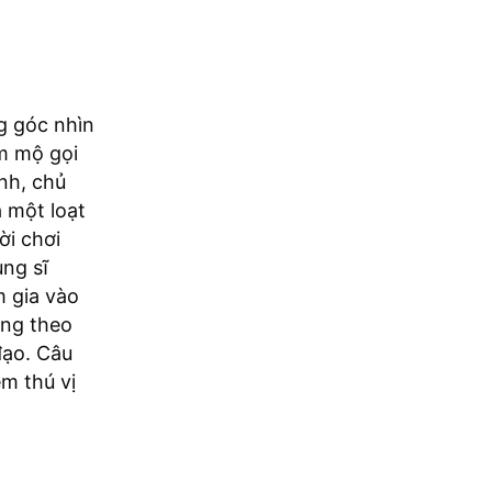
g góc nhìn
m mộ gọi
ịnh, chủ
 một loạt
ời chơi
ng sĩ
m gia vào
ợng theo
đạo. Câu
ệm thú vị