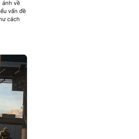
n ánh về
iểu vấn đề
như cách