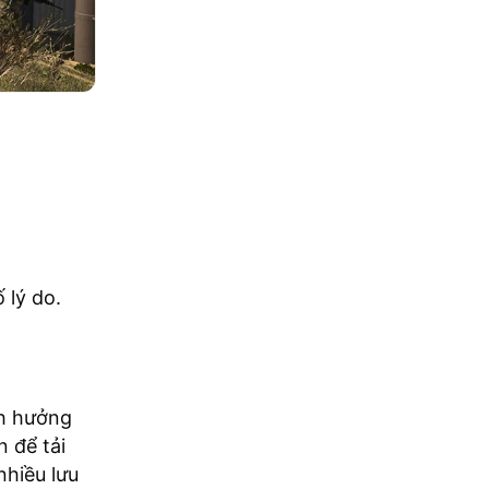
 lý do.
nh hưởng
n để tải
nhiều lưu