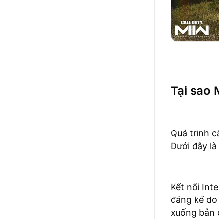
Tại sao
Quá trình c
Dưới đây là
Kết nối Int
đáng kể do 
xuống bản c