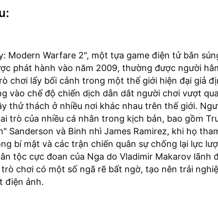
u:
ty: Modern Warfare 2", một tựa game điện tử bắn sún
ược phát hành vào năm 2009, thường được người hâ
rò chơi lấy bối cảnh trong một thế giới hiện đại giả đ
ng vào chế độ chiến dịch dẫn dắt người chơi vượt qua
y thử thách ở nhiều nơi khác nhau trên thế giới. Ngư
i trò của nhiều cá nhân trong kịch bản, bao gồm Tru
" Sanderson và Binh nhì James Ramirez, khi họ tha
ng bí mật và các trận chiến quân sự chống lại lực lư
dân tộc cực đoan của Nga do Vladimir Makarov lãnh 
trò chơi có một số ngã rẽ bất ngờ, tạo nên trải nghi
 điện ảnh.