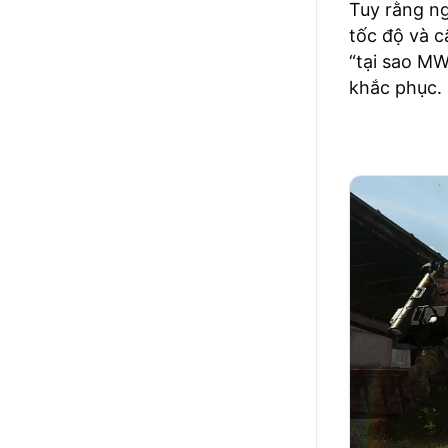
Tuy rằng n
tốc độ và c
“tại sao MW
khắc phục.