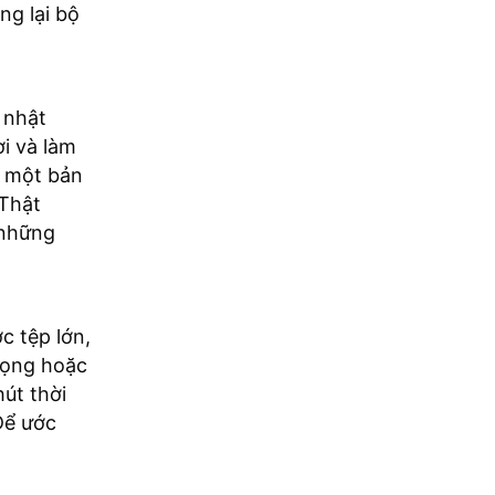
ng lại bộ
 nhật
ơi và làm
i một bản
 Thật
 những
c tệp lớn,
rọng hoặc
hút thời
Để ước