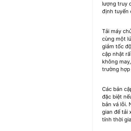
lượng truy 
định tuyến
Tải máy chủ
cùng một lú
giảm tốc độ
cập nhật rấ
không may, 
trường hợp 
Các bản cập
đặc biệt n
bản vá lỗi.
gian để tải
tính thời g