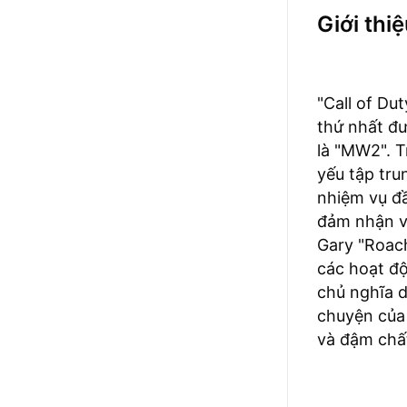
Giới thiệ
"Call of Du
thứ nhất đ
là "MW2". T
yếu tập tru
nhiệm vụ đầ
đảm nhận va
Gary "Roach
các hoạt độ
chủ nghĩa 
chuyện của 
và đậm chất