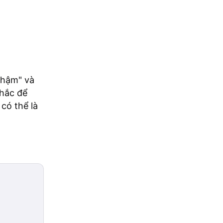
chậm" và
nhắc để
có thể là