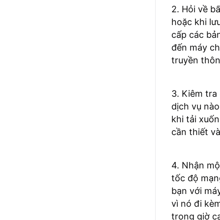
2. Hỏi về b
hoặc khi lư
cấp các bản
đến máy chủ
truyền thôn
3. Kiêm tra
dịch vụ nào
khi tải xuố
cần thiết v
4. Nhận một
tốc độ mạn
bạn với máy
vì nó đi kè
trong giờ c