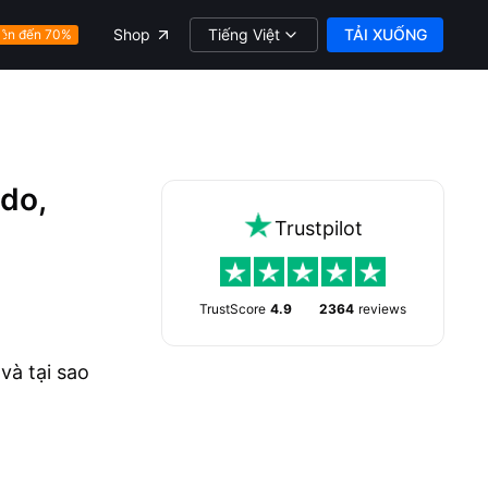
Tiếng Việt
TẢI XUỐNG
Shop
ên đến 70%
do,
Trustpilot
TrustScore
4.9
2364
reviews
à tại sao