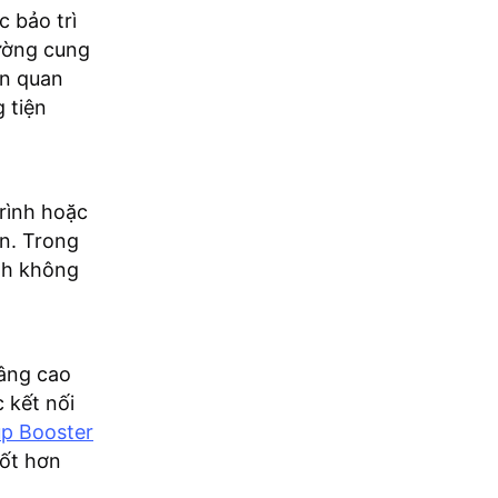
 bảo trì
hường cung
ên quan
 tiện
rình hoặc
n. Trong
nh không
nâng cao
 kết nối
p Booster
tốt hơn