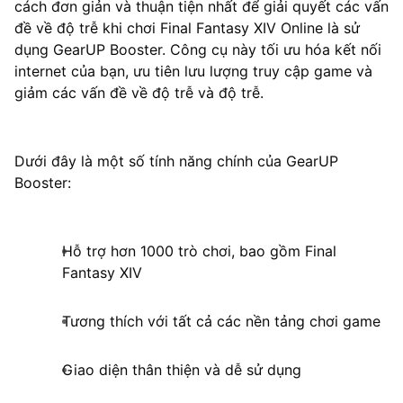
cách đơn giản và thuận tiện nhất để giải quyết các vấn
đề về độ trễ khi chơi Final Fantasy XIV Online là sử
dụng GearUP Booster. Công cụ này tối ưu hóa kết nối
internet của bạn, ưu tiên lưu lượng truy cập game và
giảm các vấn đề về độ trễ và độ trễ.
Dưới đây là một số tính năng chính của GearUP
Booster:
Hỗ trợ hơn 1000 trò chơi, bao gồm Final
Fantasy XIV
Tương thích với tất cả các nền tảng chơi game
Giao diện thân thiện và dễ sử dụng