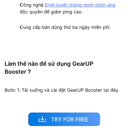
Công nghệ
Định tuyến thông minh thích ứng
độc quyền để giảm ping cao
Cung cấp bản dùng thử ba ngày miễn phí
Làm thế nào để sử dụng GearUP
Booster？
Bước 1: Tải xuống và cài đặt GearUP Booster tại đây.