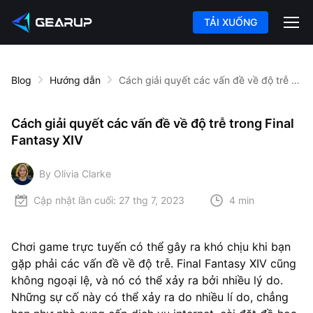
TẢI XUỐNG
Blog
Hướng dẫn
Cách giải quyết các vấn đề về độ trễ trong Final Fantasy XIV
Cách giải quyết các vấn đề về độ trễ trong Final
Fantasy XIV
By Olivia Clarke
Cập nhật lần cuối:
27 thg 7, 2023
4 min
Chơi game trực tuyến có thể gây ra khó chịu khi bạn
gặp phải các vấn đề về độ trễ. Final Fantasy XIV cũng
không ngoại lệ, và nó có thể xảy ra bởi nhiều lý do.
Những sự cố này có thể xảy ra do nhiều lí do, chẳng