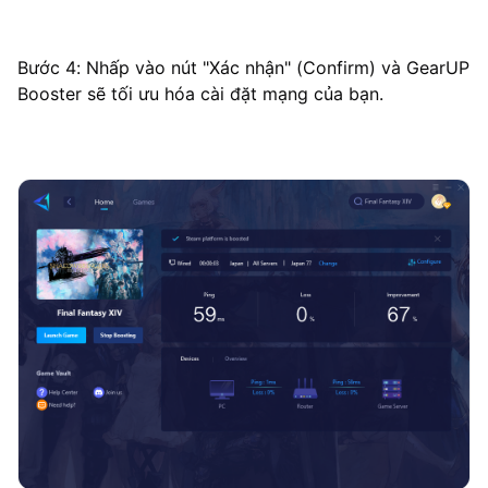
Bước 4: Nhấp vào nút "Xác nhận" (Confirm) và GearUP
Booster sẽ tối ưu hóa cài đặt mạng của bạn.