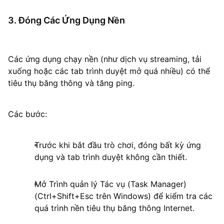
3. Đóng Các Ứng Dụng Nền
Các ứng dụng chạy nền (như dịch vụ streaming, tải
xuống hoặc các tab trình duyệt mở quá nhiều) có thể
tiêu thụ băng thông và tăng ping.
Các bước:
Trước khi bắt đầu trò chơi, đóng bất kỳ ứng
dụng và tab trình duyệt không cần thiết.
Mở Trình quản lý Tác vụ (Task Manager)
(Ctrl+Shift+Esc trên Windows) để kiểm tra các
quá trình nền tiêu thụ băng thông Internet.