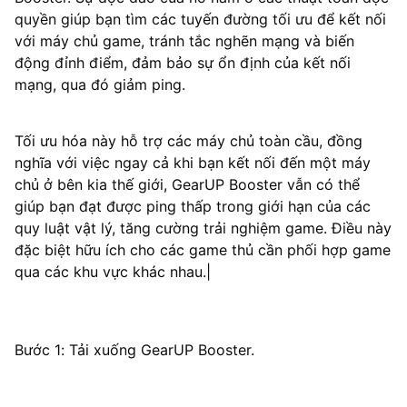
quyền giúp bạn tìm các tuyến đường tối ưu để kết nối
với máy chủ game, tránh tắc nghẽn mạng và biến
động đỉnh điểm, đảm bảo sự ổn định của kết nối
mạng, qua đó giảm ping.
Tối ưu hóa này hỗ trợ các máy chủ toàn cầu, đồng
nghĩa với việc ngay cả khi bạn kết nối đến một máy
chủ ở bên kia thế giới, GearUP Booster vẫn có thể
giúp bạn đạt được ping thấp trong giới hạn của các
quy luật vật lý, tăng cường trải nghiệm game. Điều này
đặc biệt hữu ích cho các game thủ cần phối hợp game
qua các khu vực khác nhau.|
Bước 1: Tải xuống GearUP Booster.