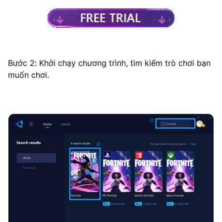
Bước 2: Khởi chạy chương trình, tìm kiếm trò chơi bạn
muốn chơi.