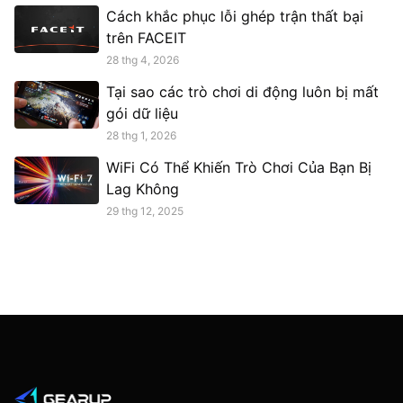
Cách khắc phục lỗi ghép trận thất bại
trên FACEIT
28 thg 4, 2026
Tại sao các trò chơi di động luôn bị mất
gói dữ liệu
28 thg 1, 2026
WiFi Có Thể Khiến Trò Chơi Của Bạn Bị
Lag Không
29 thg 12, 2025