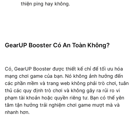
thiện ping hay không.
GearUP Booster Có An Toàn Không?
Có, GearUP Booster được thiết kế chỉ để tối ưu hóa
mạng chơi game của bạn. Nó không ảnh hưởng đến
các phần mềm và trang web không phải trò chơi, tuân
thủ các quy định trò chơi và không gây ra rủi ro vi
phạm tài khoản hoặc quyền riêng tư. Bạn có thể yên
tâm tận hưởng trải nghiệm chơi game mượt mà và
nhanh hơn.