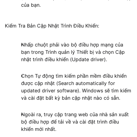
của bạn.
Kiểm Tra Bản Cập Nhật Trình Điều Khiển:
Nhấp chuột phải vào bộ điều hợp mạng của
bạn trong Trình quản lý Thiết bị và chọn Cập
nhật trình điều khiển (Update driver).
Chọn Tự động tìm kiếm phần mềm điều khiển
được cập nhật (Search automatically for
updated driver software). Windows sẽ tìm kiếm
và cài đặt bất kỳ bản cập nhật nào có sẵn.
Ngoài ra, truy cập trang web của nhà sản xuất
bộ điều hợp để tải về và cài đặt trình điều
khiển mới nhất.