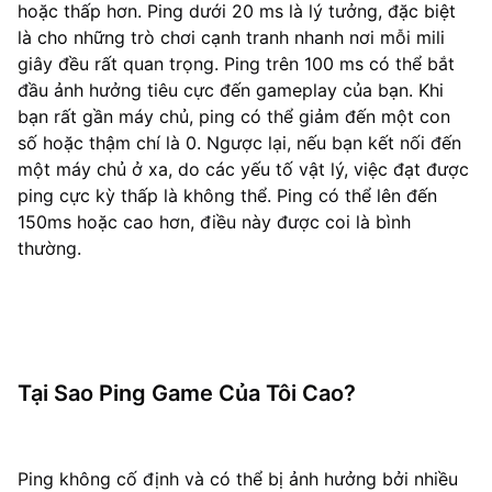
hoặc thấp hơn. Ping dưới 20 ms là lý tưởng, đặc biệt
là cho những trò chơi cạnh tranh nhanh nơi mỗi mili
giây đều rất quan trọng. Ping trên 100 ms có thể bắt
đầu ảnh hưởng tiêu cực đến gameplay của bạn. Khi
bạn rất gần máy chủ, ping có thể giảm đến một con
số hoặc thậm chí là 0. Ngược lại, nếu bạn kết nối đến
một máy chủ ở xa, do các yếu tố vật lý, việc đạt được
ping cực kỳ thấp là không thể. Ping có thể lên đến
150ms hoặc cao hơn, điều này được coi là bình
thường.
Tại Sao Ping Game Của Tôi Cao?
Ping không cố định và có thể bị ảnh hưởng bởi nhiều