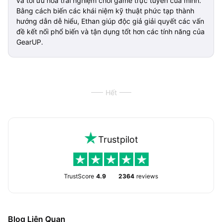
và tối ưu hóa trải nghiệm chơi game trực tuyến của mình.
Bằng cách biến các khái niệm kỹ thuật phức tạp thành
hướng dẫn dễ hiểu, Ethan giúp độc giả giải quyết các vấn
đề kết nối phổ biến và tận dụng tốt hơn các tính năng của
GearUP.
Hết
Trustpilot
TrustScore
4.9
2364
reviews
Blog Liên Quan