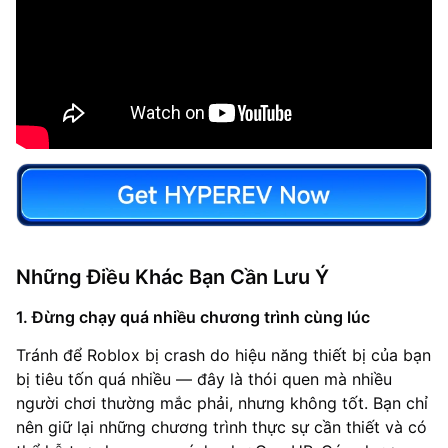
Những Điều Khác Bạn Cần Lưu Ý
1. Đừng chạy quá nhiều chương trình cùng lúc
Tránh để Roblox bị crash do hiệu năng thiết bị của bạn
bị tiêu tốn quá nhiều — đây là thói quen mà nhiều
người chơi thường mắc phải, nhưng không tốt. Bạn chỉ
nên giữ lại những chương trình thực sự cần thiết và có