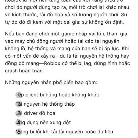
chơi do người dùng tạo ra, mỗi trò chơi lại khác nhau
về kích thước, tải đồ họa và số lượng người chơi. Sự
tự do đó đi kèm với một cái giá: sự không ổn định.
Nếu bạn đang chơi một game nhập vai lớn, tham gia
vào máy chủ đông người hoặc tải các tài nguyên
khổng lồ, hệ thống và mạng của bạn sẽ bị áp lực. Khi
có một vấn đề xảy ra—dù là tài nguyên hệ thống hay
đồng bộ mạng—Roblox có thể bị lag, đứng hình hoặc
crash hoàn toàn.
Những nguyên nhân phổ biến bao gồm:
Tệp client bị hỏng hoặc không khớp
Tài nguyên hệ thống thấp
Lỗi driver đồ họa
Ứng dụng nền xung đột
Mạng bị lỗi khi tải tài nguyên hoặc dữ liệu