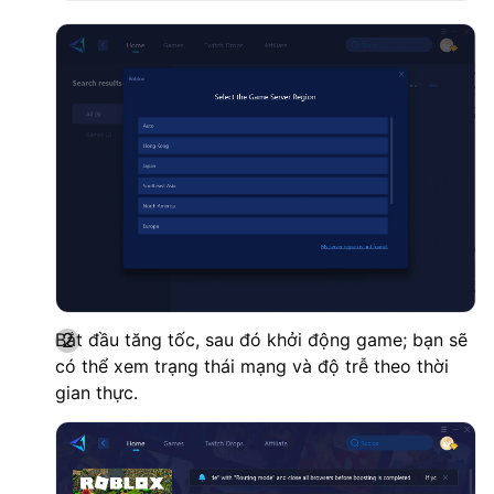
Bắt đầu tăng tốc, sau đó khởi động game; bạn sẽ
có thể xem trạng thái mạng và độ trễ theo thời
gian thực.