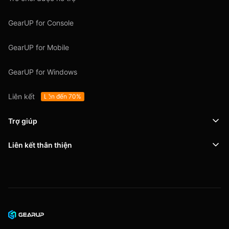
GearUP for Console
GearUP for Mobile
GearUP for Windows
Liên kết
Lên đến 70%
Trợ giúp
Liên kết thân thiện
Hỗ trợ
SafeShell VPN
Blog
Chính sách bảo mật
Thỏa thuận người dùng