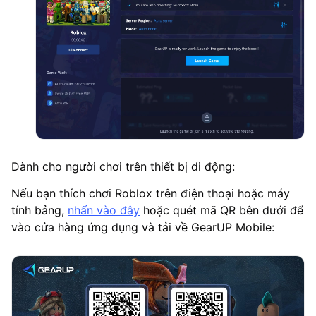
Dành cho người chơi trên thiết bị di động:
Nếu bạn thích chơi Roblox trên điện thoại hoặc máy
tính bảng,
nhấn vào đây
hoặc quét mã QR bên dưới để
vào cửa hàng ứng dụng và tải về GearUP Mobile: