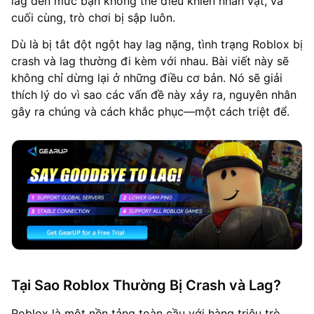
lag đến mức bạn không thể điều khiển nhân vật, và
cuối cùng, trò chơi bị sập luôn.
Dù là bị tắt đột ngột hay lag nặng, tình trạng Roblox bị
crash và lag thường đi kèm với nhau. Bài viết này sẽ
không chỉ dừng lại ở những điều cơ bản. Nó sẽ giải
thích lý do vì sao các vấn đề này xảy ra, nguyên nhân
gây ra chúng và cách khắc phục—một cách triệt để.
Tại Sao Roblox Thường Bị Crash và Lag?
Roblox là một nền tảng toàn cầu với hàng triệu trò