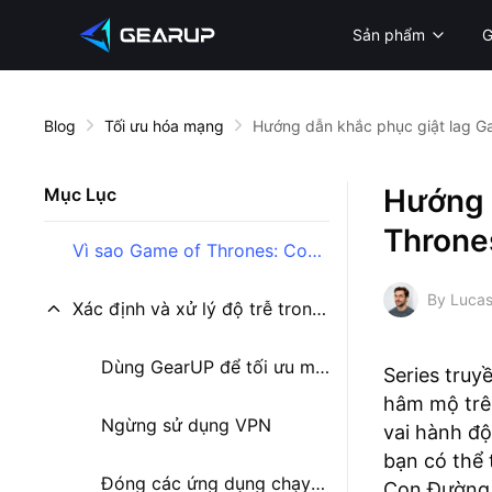
Sản phẩm
Blog
Tối ưu hóa mạng
Hướng dẫn khắc phục giật lag G
Hướng 
Mục Lục
Throne
Vì sao Game of Thrones: Con Đường Vua bị giật giật lag?
By Lucas
Xác định và xử lý độ trễ trong Game of Thrones: Con Đường Vua
Dùng GearUP để tối ưu mạng của bạn
Series truy
hâm mộ trê
Ngừng sử dụng VPN
vai hành đ
bạn có thể 
Đóng các ứng dụng chạy nền
Con Đường V