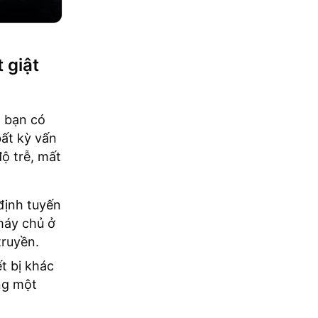
 giật
 bạn có
bất kỳ vấn
ộ trễ, mất
định tuyến
máy chủ ở
truyền.
ết bị khác
ùng một