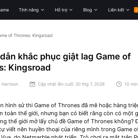
Game
Tính năng
Hỗ trợ
Blog
Liên kết
L
ame of Thrones: Kingsroad
dẫn khắc phục giật lag Game of
s: Kingsroad
 Harrison
Cập nhật lần cuối:
20 thg 7, 2026
10 min
ền hình sử thi Game of Thrones đã mê hoặc hàng triệ
n toàn thế giới, nhưng bạn có biết rằng còn có một
ộng thế giới mở lấy chủ đề Game of Thrones không? 
tự viết nên huyền thoại của riêng mình trong Game o
ua, do Netmarble phát triển. Trò chơi ra mắt trên 