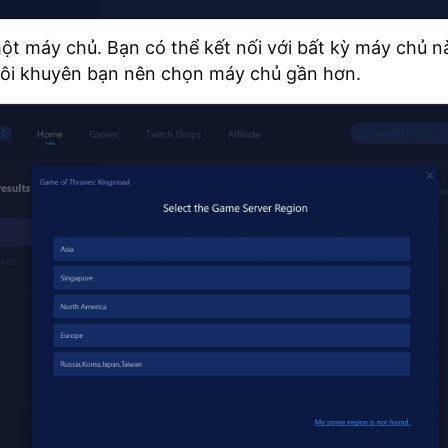
t máy chủ. Bạn có thể kết nối với bất kỳ máy chủ n
ôi khuyên bạn nên chọn máy chủ gần hơn.