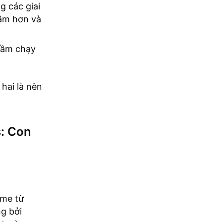
g các giai
hậm hơn và
hầm chạy
 hai là nên
s: Con
ame từ
ng bởi