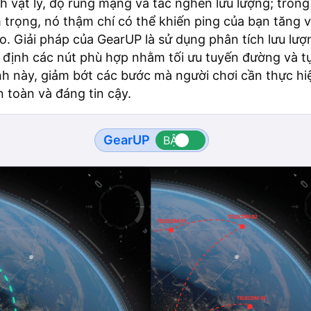
 vật lý, độ rung mạng và tắc nghẽn lưu lượng; trong
trọng, nó thậm chí có thể khiến ping của bạn tăng 
. Giải pháp của GearUP là sử dụng phân tích lưu lư
 định các nút phù hợp nhằm tối ưu tuyến đường và t
nh này, giảm bớt các bước mà người chơi cần thực hiệ
 toàn và đáng tin cậy.
GearUP