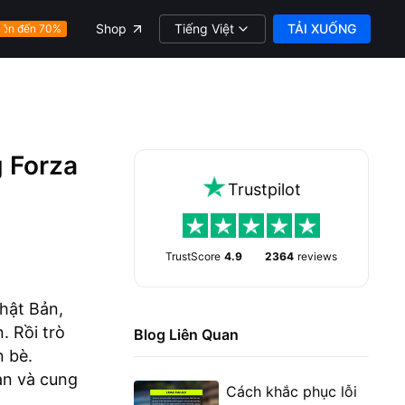
Tiếng Việt
TẢI XUỐNG
Shop
Lên đến 70%
g Forza
Trustpilot
TrustScore
4.9
2364
reviews
hật Bản,
. Rồi trò
Blog Liên Quan
n bè.
ạn và cung
Cách khắc phục lỗi