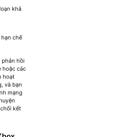
đoạn khả
 hạn chế
a phản hồi
e hoặc các
n hoạt
g, và bạn
hình mạng
chuyện
chối kết
Xbox