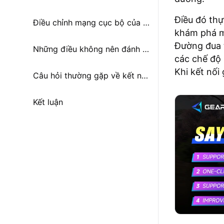
Điều đó thự
Điều chỉnh mạng cục bộ của bạn
khám phá mộ
Đường đua t
Những điều không nên đánh giá quá cao khi khắc phục sự cố kết nối Xbox
các chế độ 
Khi kết nối
Câu hỏi thường gặp về kết nối Xbox trong Forza Horizon 6
Kết luận