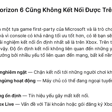
Horizon 6 Cũng Không Kết Nối Được Tr
à một tựa game first-party của Microsoft và là trò chơ
và vì console có khả năng tối ưu tốt hơn, có lẽ bạn sẽ
ải nghiệm kết nối ổn định nhất sẽ là trên Xbox. Trên 
vậy. Độ ổn định kết nối không liên quan đến những y
ưởng bởi nhiều yếu tố liên quan đến mạng, bất kể nề
 nghiêm ngặt
— Chặn kết nối tới những người chơi k
ngừng hoạt động
— Máy chủ có thể đang ngoại tuyế
ng ổn định
— Tín hiệu yếu gây mất kết nối.
ox Live
— Vấn đề với Tài khoản hoặc gói đăng ký Xbo