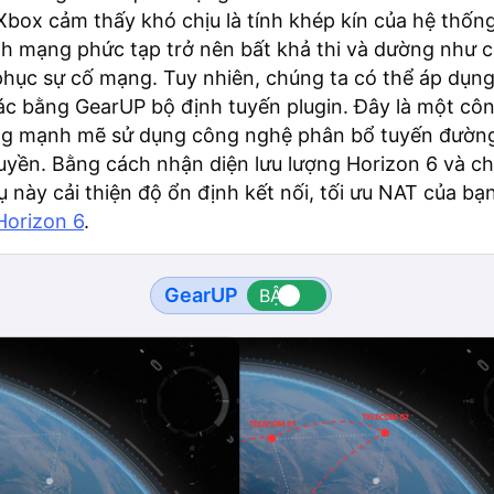
Xbox cảm thấy khó chịu là tính khép kín của hệ thống
nh mạng phức tạp trở nên bất khả thi và dường như c
phục sự cố mạng. Tuy nhiên, chúng ta có thể áp dụn
ác bằng GearUP bộ định tuyến plugin. Đây là một côn
g mạnh mẽ sử dụng công nghệ phân bổ tuyến đườn
yền. Bằng cách nhận diện lưu lượng Horizon 6 và c
ụ này cải thiện độ ổn định kết nối, tối ưu NAT của bạ
Horizon 6
.
GearUP