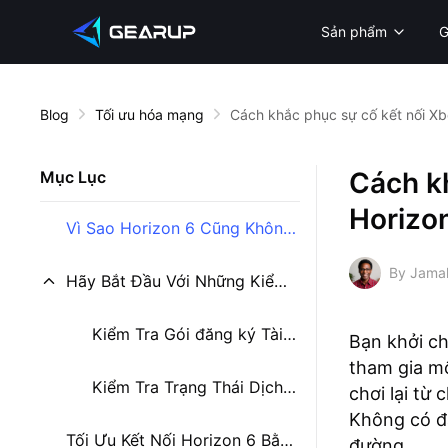
Sản phẩm
Blog
Tối ưu hóa mạng
Cách khắc phục sự cố kết nối Xb
Cách kh
Mục Lục
Horizo
Vì Sao Horizon 6 Cũng Không Kết Nối Được Trên Xbox?
By Jama
Hãy Bắt Đầu Với Những Kiểm Tra Cơ Bản Trên Xbox Trước
Kiểm Tra Gói đăng ký Tài khoản Xbox
Bạn khởi ch
tham gia mộ
Kiểm Tra Trạng Thái Dịch Vụ Trực Tuyến Xbox
chơi lại từ
Không có đ
Tối Ưu Kết Nối Horizon 6 Bằng plugin GearUP
đường.