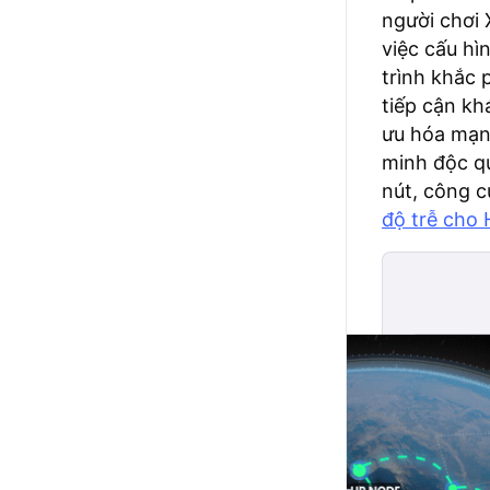
người chơi 
việc cấu hì
trình khắc 
tiếp cận kh
ưu hóa mạn
minh độc qu
nút, công c
độ trễ cho 