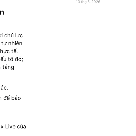
Horizon 6
13 thg 5, 2026
ên
i chủ lực
 tự nhiên
thực tế,
ếu tố đó;
n tảng
hác.
n để bảo
x Live của