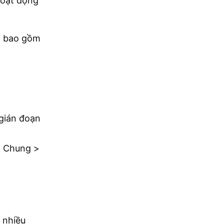
 hoạt động
i bao gồm
gián đoạn
> Chung >
 nhiều