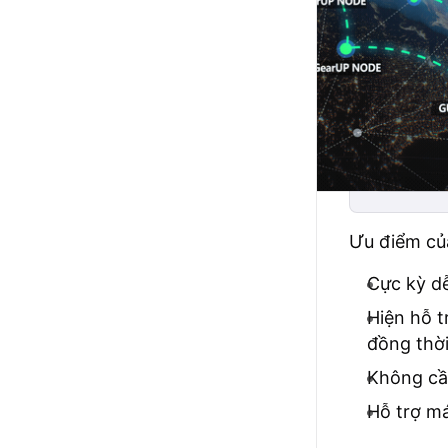
Ưu điểm củ
Cực kỳ dễ
Hiện hỗ t
đồng thời
Không cầ
Hỗ trợ má