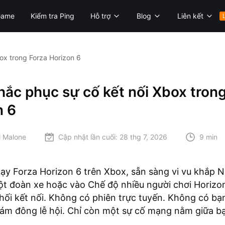
Game
Kiểm tra Ping
Hỗ trợ
Blog
Liên kết
ox trong Forza Horizon 6
ắc phục sự cố kết nối Xbox tron
n 6
l Malone
Cập nhật lần cuối:
28 thg 7, 2026
9 min
ạy Forza Horizon 6 trên Xbox, sẵn sàng vi vu khắp N
t đoàn xe hoặc vào Chế độ nhiều người chơi Horizon
 chối kết nối. Không có phiên trực tuyến. Không có bạ
ám đông lễ hội. Chỉ còn một sự cố mạng nằm giữa b