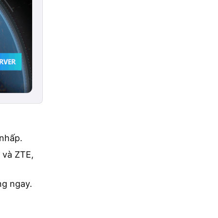
 nhấp.
 và ZTE,
ng ngay.