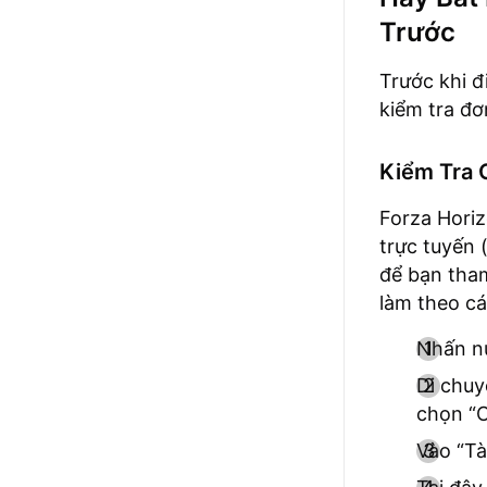
Trước
Trước khi đ
kiểm tra đơ
Kiểm Tra 
Forza Horiz
trực tuyến 
để bạn tham
làm theo cá
Nhấn nú
Di chuy
chọn “C
Vào “Tà