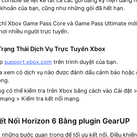
, console sẽ liệt kê tất cả các gói đăng ký hiện đang
i khoản của bạn, cũng như những gói đã hết hạn.
 chỉ Xbox Game Pass Core và Game Pass Ultimate mớ
hơi nhiều người trực tuyến.
Trạng Thái Dịch Vụ Trực Tuyến Xbox
ập
support.xbox.com
trên trình duyệt của bạn.
a xem có dịch vụ nào được đánh dấu cảnh báo hoặc 
ông.
g có thể kiểm tra trên Xbox bằng cách vào Cài đặt 
 mạng > Kiểm tra kết nối mạng.
ết Nối Horizon 6 Bằng plugin GearUP
à những bước quan trọng để tối ưu kết nối. Điều khiến