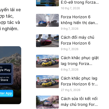
E:0-e9 trong Forza
Horizon 6 – Hướng
16 thg 7, 2026
yến lái xe
dẫn đầy đủ
ợp tác,
Forza Horizon 6
hợp tác và
không hiển thị danh
i nghiệm.
sách bạn bè: Cách
9 thg 7, 2026
khắc phục
Cách đổi máy chủ
Forza Horizon 6
9 thg 7, 2026
Cách khắc phục giật
lag trong Forza
Horizon 6
6 thg 7, 2026
Cách khắc phục lag
Forza Horizon 6 trên
Xbox
27 thg 5, 2026
Cách sửa lỗi kết nối
máy chủ trong Forza