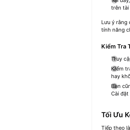
Tại đây
trên tà
Lưu ý rằng
tính năng c
Kiểm Tra 
Truy c
Kiểm tr
hay kh
Bạn cũn
Cài đặt
Tối Ưu K
Tiếp theo l