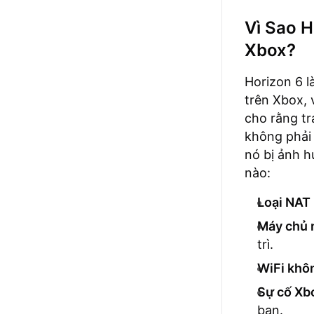
Vì Sao 
Xbox?
Horizon 6 l
trên Xbox, 
cho rằng tr
không phải 
nó bị ảnh h
nào:
Loại NAT
Máy chủ 
trì.
WiFi khô
Sự cố Xb
bạn.