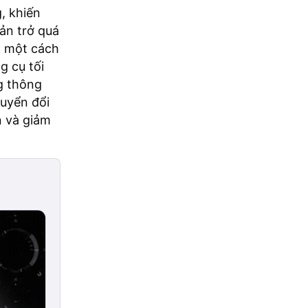
, khiến
ản trở quá
g một cách
g cụ tối
g thông
huyển đổi
n và giảm