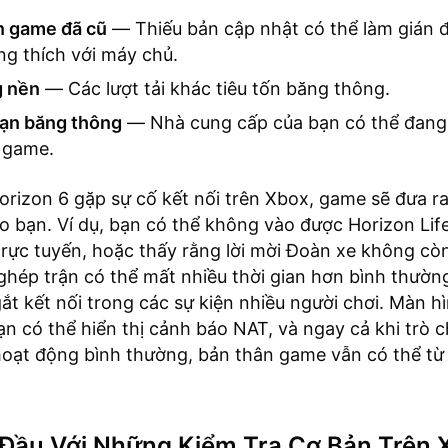
n game đã cũ
— Thiếu bản cập nhật có thể làm gián 
g thích với máy chủ.
g nền
— Các lượt tải khác tiêu tốn băng thông.
hạn băng thông
— Nhà cung cấp của bạn có thể đang
 game.
orizon 6 gặp sự cố kết nối trên Xbox, game sẽ đưa r
ho bạn. Ví dụ, bạn có thể không vào được Horizon Lif
trực tuyến, hoặc thấy rằng lời mời Đoàn xe không cò
ghép trận có thể mất nhiều thời gian hơn bình thườn
gắt kết nối trong các sự kiện nhiều người chơi. Màn 
n có thể hiển thị cảnh báo NAT, và ngay cả khi trò 
oạt động bình thường, bản thân game vẫn có thể từ 
 Đầu Với Những Kiểm Tra Cơ Bản Trên 