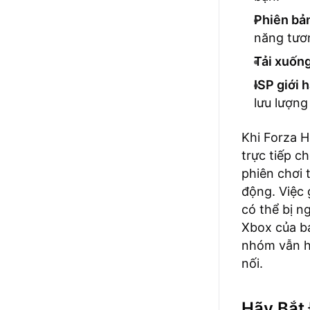
Phiên bả
năng tươn
Tải xuốn
ISP giới 
lưu lượng
Khi Forza H
trực tiếp c
phiên chơi 
động. Việc 
có thể bị n
Xbox của bạ
nhóm vẫn h
nối.
Hãy Bắt