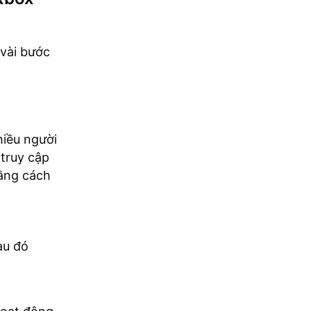
 vài bước
hiều người
 truy cập
bằng cách
au đó