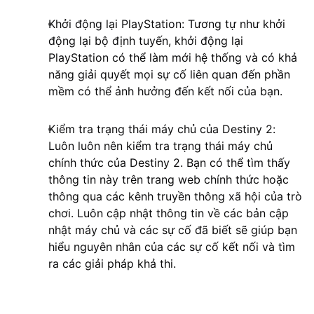
Khởi động lại PlayStation: Tương tự như khởi
động lại bộ định tuyến, khởi động lại
PlayStation có thể làm mới hệ thống và có khả
năng giải quyết mọi sự cố liên quan đến phần
mềm có thể ảnh hưởng đến kết nối của bạn.
Kiểm tra trạng thái máy chủ của Destiny 2:
Luôn luôn nên kiểm tra trạng thái máy chủ
chính thức của Destiny 2. Bạn có thể tìm thấy
thông tin này trên trang web chính thức hoặc
thông qua các kênh truyền thông xã hội của trò
chơi. Luôn cập nhật thông tin về các bản cập
nhật máy chủ và các sự cố đã biết sẽ giúp bạn
hiểu nguyên nhân của các sự cố kết nối và tìm
ra các giải pháp khả thi.