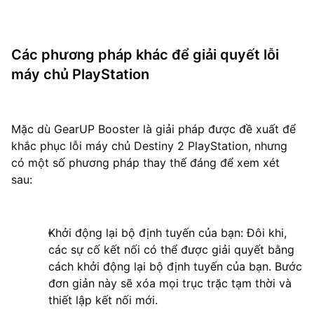
Các phương pháp khác để giải quyết lỗi
máy chủ PlayStation
Mặc dù GearUP Booster là giải pháp được đề xuất để
khắc phục lỗi máy chủ Destiny 2 PlayStation, nhưng
có một số phương pháp thay thế đáng để xem xét
sau:
Khởi động lại bộ định tuyến của bạn: Đôi khi,
các sự cố kết nối có thể được giải quyết bằng
cách khởi động lại bộ định tuyến của bạn. Bước
đơn giản này sẽ xóa mọi trục trặc tạm thời và
thiết lập kết nối mới.