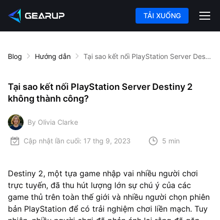
TẢI XUỐNG
Blog
Hướng dẫn
Tại sao kết nối PlayStation Server Destiny 2 không thành công?
Tại sao kết nối PlayStation Server Destiny 2
không thành công?
By Olivia Clarke
Cập nhật lần cuối:
17 thg 9, 2023
5 min
Destiny 2, một tựa game nhập vai nhiều người chơi
trực tuyến, đã thu hút lượng lớn sự chú ý của các
game thủ trên toàn thế giới và nhiều người chọn phiên
bản PlayStation để có trải nghiệm chơi liền mạch. Tuy