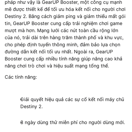
pháp như vậy là GearUP Booster, một công cụ mạnh
mẽ được thiết kế để tối ưu hóa kết nối cho người chơi
Destiny 2. Bằng cách giảm ping và giảm thiểu mất gói
tin, GearUP Booster cung cấp trải nghiệm chơi game
mượt mà hơn. Mạng lưới các nút toàn cầu rộng lớn
của nó, trải dài trên hàng trăm thành phố và khu vực,
cho phép định tuyến thông minh, đảm bảo lựa chọn
đường dẫn kết nối tối ưu nhất. Ngoài ra, GearUP
Booster cung cấp nhiều tính năng giúp nâng cao khả
năng chơi trò chơi và hiệu suất mạng tổng thể.
Các tính năng:
Giải quyết hiệu quả các sự cố kết nối máy chủ
Destiny 2.
3 ngày dùng thử miễn phí cho người dùng mới.