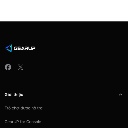
Giới thiệu
Trò chơi được hỗ trợ
GearUP for Console