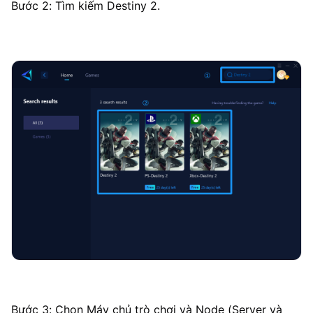
Bước 2: Tìm kiếm Destiny 2.
Bước 3: Chọn Máy chủ trò chơi và Node (Server và