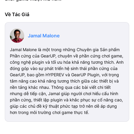
Về Tác Giả
Jamal Malone
Jamal Malone là một trong những Chuyên gia Sản phẩm
Phần cứng của GearUP, chuyên về phần cứng chơi game,
công nghệ plugin và tối ưu hóa khả năng tương thích. Anh
đóng góp vào sự phát triển hệ sinh thái phần cứng của
GearUP, bao gồm HYPEREV và GearUP Plugin, với trọng
tâm nâng cao khả năng tương thích giữa các thiết bị và
nền tảng khác nhau. Thông qua các bài viết chi tiết
nhưng dễ tiếp cận, Jamal giúp người chơi hiểu cấu hình
phần cứng, thiết lập plugin và khắc phục sự cố nâng cao,
giúp các chủ đề kỹ thuật phức tạp trở nên dễ áp dụng
hơn trong môi trường chơi game thực tế.