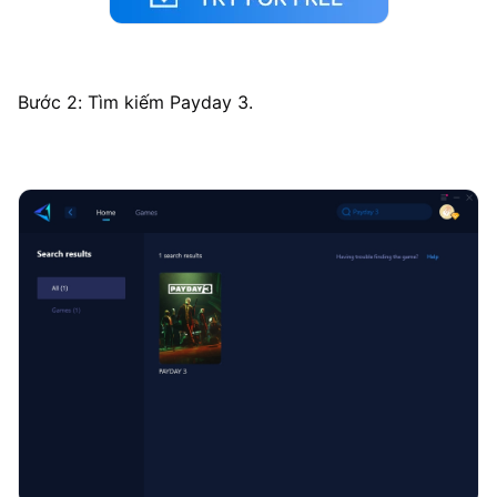
Bước 2: Tìm kiếm Payday 3.