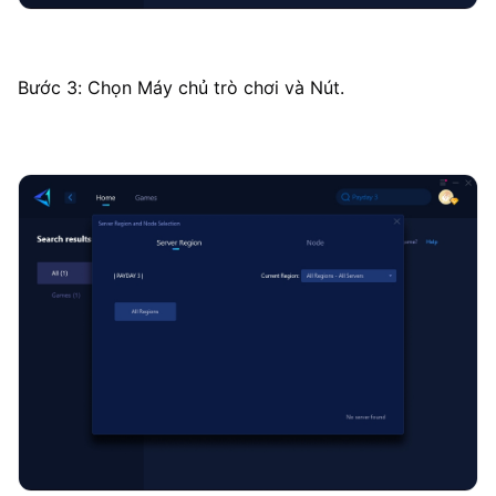
Bước 3: Chọn Máy chủ trò chơi và Nút.