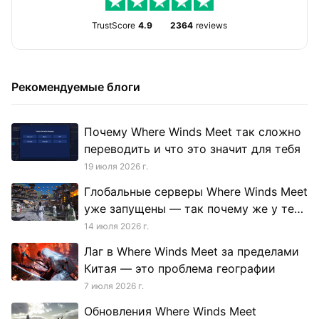
TrustScore
4.9
2364
reviews
Рекомендуемые блоги
Почему Where Winds Meet так сложно
переводить и что это значит для тебя
19 июля 2026 г.
Глобальные серверы Where Winds Meet
уже запущены — так почему же у тебя
всё еще зашкаливает пинг?
14 июля 2026 г.
Лаг в Where Winds Meet за пределами
Китая — это проблема географии
7 июля 2026 г.
Обновления Where Winds Meet