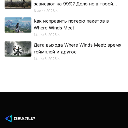
зависают на 99%? Дело не в твоей
скорости загрузки.
6 июля 2026 г.
Как исправить потерю пакетов в
Where Winds Meet
14 нояб. 2025 г.
Дата выхода Where Winds Meet: время,
геймплей и другое
14 нояб. 2025 г.