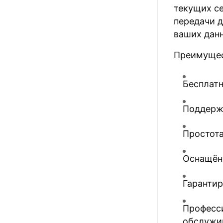
текущих се
передачи 
ваших данн
Преимущес
Бесплатн
Поддержк
Простота
Оснащён
Гарантир
Професси
обслужив