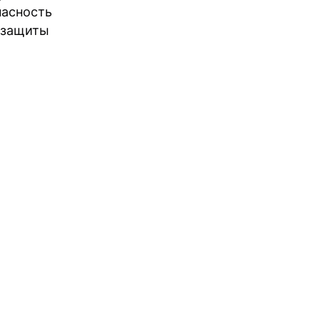
пасность
 защиты