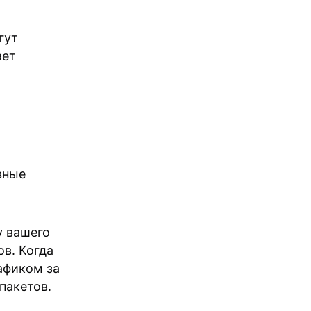
гут
ает
вные
у вашего
ов. Когда
афиком за
пакетов.