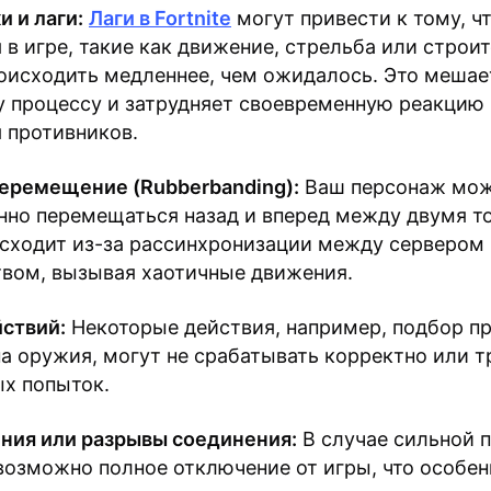
 и лаги:
Лаги в Fortnite
могут привести к тому, ч
 в игре, такие как движение, стрельба или строи
оисходить медленнее, чем ожидалось. Это мешае
 процессу и затрудняет своевременную реакцию 
 противников.
еремещение (Rubberbanding):
Ваш персонаж мо
но перемещаться назад и вперед между двумя т
сходит из-за рассинхронизации между сервером
вом, вызывая хаотичные движения.
ствий:
Некоторые действия, например, подбор п
а оружия, могут не срабатывать корректно или т
х попыток.
ния или разрывы соединения:
В случае сильной 
возможно полное отключение от игры, что особен