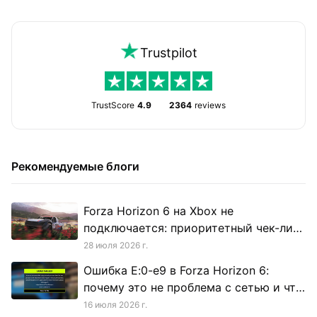
Trustpilot
TrustScore
4.9
2364
reviews
Рекомендуемые блоги
Forza Horizon 6 на Xbox не
подключается: приоритетный чек-лист
для Horizon Life и сетевой игры
28 июля 2026 г.
Ошибка E:0-e9 в Forza Horizon 6:
почему это не проблема с сетью и что
на самом деле делать
16 июля 2026 г.