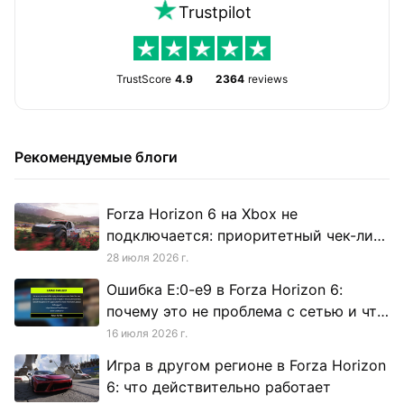
Trustpilot
TrustScore
4.9
2364
reviews
Рекомендуемые блоги
Forza Horizon 6 на Xbox не
подключается: приоритетный чек-лист
для Horizon Life и сетевой игры
28 июля 2026 г.
Ошибка E:0-e9 в Forza Horizon 6:
почему это не проблема с сетью и что
на самом деле делать
16 июля 2026 г.
Игра в другом регионе в Forza Horizon
6: что действительно работает