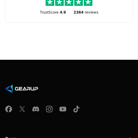
TrustScore
4.9
2364
reviews