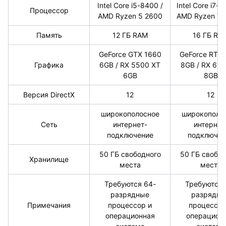
Intel Core i5-8400 /
Intel Core i7-1
Процессор
AMD Ryzen 5 2600
AMD Ryzen 7 
Память
12 ГБ RAM
16 ГБ RA
GeForce GTX 1660
GeForce RTX
Графика
6GB / RX 5500 XT
8GB / RX 670
6GB
8GB
Версия DirectX
12
12
широкополосное
широкополо
Сеть
интернет-
интернет
подключение
подключен
50 ГБ свободного
50 ГБ свобод
Хранилище
места
места
Требуются 64-
Требуются 
разрядные
разрядны
Примечания
процессор и
процессор
операционная
операцион