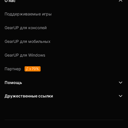
О нас
Поддерживаемые игры
GearUP для консолей
GearUP для мобильных
GearUP для Windows
Партнер
До 70%
Помощь
Дружественные ссылки
Поддержка
SafeShell VPN
Блог
Политика конфиденциальности