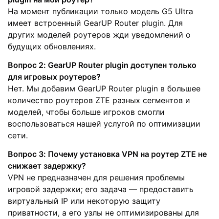
На момент публикации только модель G5 Ultra
имеет встроенный GearUP Router plugin. Для
других моделей роутеров жди уведомлений о
будущих обновлениях.
Вопрос 2: GearUP Router plugin доступен только
для игровых роутеров?
Нет. Мы добавим GearUP Router plugin в большее
количество роутеров ZTE разных сегментов и
моделей, чтобы больше игроков смогли
воспользоваться нашей услугой по оптимизации
сети.
Вопрос 3: Почему установка VPN на роутер ZTE не
снижает задержку?
VPN не предназначен для решения проблемы
игровой задержки; его задача — предоставить
виртуальный IP или некоторую защиту
приватности, а его узлы не оптимизированы для