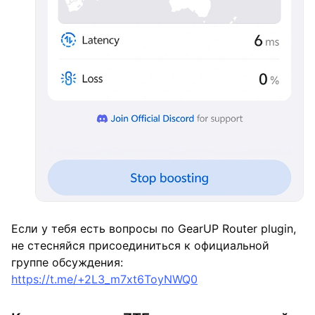
Если у тебя есть вопросы по GearUP Router plugin,
не стесняйся присоединиться к официальной
группе обсуждения:
https://t.me/+2L3_m7xt6ToyNWQ0