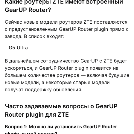
Какие роутеры ZTE имеют встроенный
GearUP Router?
Сейчас новые модели роутеров ZTE поставляются
с предустановленным GearUP Router plugin прямо с
завода. В список входят:
G5 Ultra
В дальнейшем сотрудничество GearUP с ZTE будет
ускоряться, и GearUP Router plugin появится на
большем количестве роутеров — включая будущие
новые модели, а некоторые старые модели
получат поддержку обновления.
Часто задаваемые вопросы о GearUP
Router plugin для ZTE
Вопрос 1: Можно ли установить GearUP Router
plugin на мой роутер?