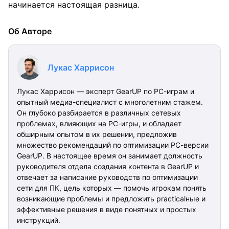
начинается настоящая разница.
Об Авторе
Лукас Харрисон
Лукас Харрисон — эксперт GearUP по PC-играм и
опытный медиа-специалист с многолетним стажем.
Он глубоко разбирается в различных сетевых
проблемах, влияющих на PC-игры, и обладает
обширным опытом в их решении, предложив
множество рекомендаций по оптимизации PC-версии
GearUP. В настоящее время он занимает должность
руководителя отдела создания контента в GearUP и
отвечает за написание руководств по оптимизации
сети для ПК, цель которых — помочь игрокам понять
возникающие проблемы и предложить practicalные и
эффективные решения в виде понятных и простых
инструкций.