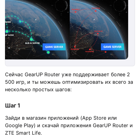
Сейчас GearUP Router уже поддерживает более 2
500 игр, и ты можешь оптимизировать их всего за
несколько простых шагов:
Шаг 1
Зайди в магазин приложений (App Store или
Google Play) и скачай приложения GearUP Router и
ZTE Smart Life.