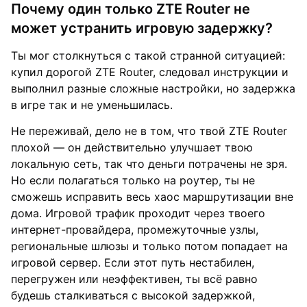
Почему один только ZTE Router не
может устранить игровую задержку?
Ты мог столкнуться с такой странной ситуацией:
купил дорогой ZTE Router, следовал инструкции и
выполнил разные сложные настройки, но задержка
в игре так и не уменьшилась.
Не переживай, дело не в том, что твой ZTE Router
плохой — он действительно улучшает твою
локальную сеть, так что деньги потрачены не зря.
Но если полагаться только на роутер, ты не
сможешь исправить весь хаос маршрутизации вне
дома. Игровой трафик проходит через твоего
интернет-провайдера, промежуточные узлы,
региональные шлюзы и только потом попадает на
игровой сервер. Если этот путь нестабилен,
перегружен или неэффективен, ты всё равно
будешь сталкиваться с высокой задержкой,