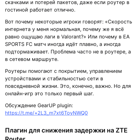
скачками и потерей пакетов, даже если роутер в
гостиной работает отлично.
Вот почему некоторые игроки говорят: «Скорость
интернета у меня нормальная, почему же я всё
равно ощущаю лаги в Valorant?» Или почему в EA
SPORTS FC матч иногда идёт плавно, а иногда
подтормаживает. Проблема часто не в роутере, а
в сетевом маршруте.
Роутеры помогают с покрытием, управлением
устройствами и стабильностью сети в
повседневной жизни. Это, конечно, важно. Но для
онлайн-игр это только первый шаг.
Обсуждение GearUP plugin:
https://t.me/+2L3_m7xt6ToyNWQ0
Плагин для снижения задержки на ZTE
Router