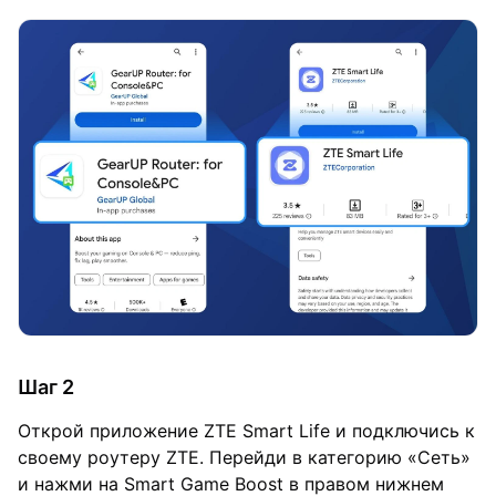
Шаг 2
Открой приложение ZTE Smart Life и подключись к
своему роутеру ZTE. Перейди в категорию «Сеть»
и нажми на Smart Game Boost в правом нижнем