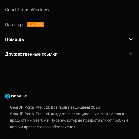
GearUP для Windows
Партнер
До 70%
Помощь
Дружественные ссылки
Поддержка
SafeShell VPN
Блог
Политика конфиденциальности
Пользовательское соглашение
GearUP Portal Pte. Ltd. Все права защищены
2026
GearUP Portal Pte. Ltd. владеет как официальным сайтом, так и
продуктами GearUP и Hyperev, которые предоставляют пробные
версии программного обеспечения.