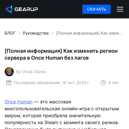
СКАЧАТЬ
БЛОГ
Руководства
[Полная информация] Как изменить регион сервера в Once Human без лагов
[Полная информация] Как изменить регион
сервера в Once Human без лагов
By Olivia Clarke
Последнее обновление:
16 окт. 2024 г.
4 min
Once Human
— это массовая
многопользовательская онлайн-игра с открытым
миром, которая приобрела значительную
популярность на Steam с момента своего релиза.