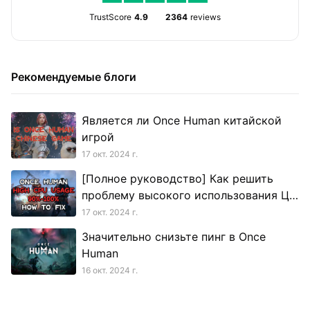
TrustScore
4.9
2364
reviews
Рекомендуемые блоги
Является ли Once Human китайской
игрой
17 окт. 2024 г.
[Полное руководство] Как решить
проблему высокого использования ЦП
в Once Human
17 окт. 2024 г.
Значительно снизьте пинг в Once
Human
16 окт. 2024 г.