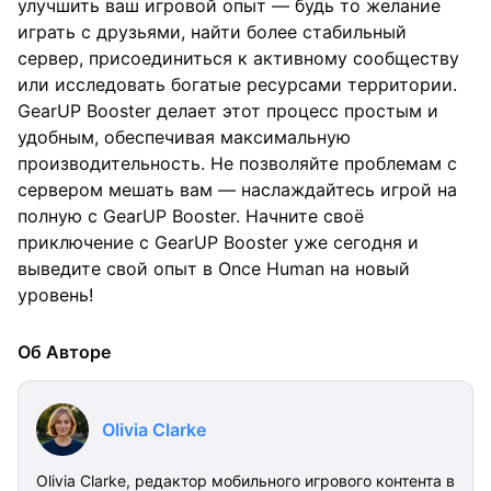
улучшить ваш игровой опыт — будь то желание
играть с друзьями, найти более стабильный
сервер, присоединиться к активному сообществу
или исследовать богатые ресурсами территории.
GearUP Booster делает этот процесс простым и
удобным, обеспечивая максимальную
производительность. Не позволяйте проблемам с
сервером мешать вам — наслаждайтесь игрой на
полную с GearUP Booster. Начните своё
приключение с GearUP Booster уже сегодня и
выведите свой опыт в Once Human на новый
уровень!
Об Авторе
Olivia Clarke
Olivia Clarke, редактор мобильного игрового контента в