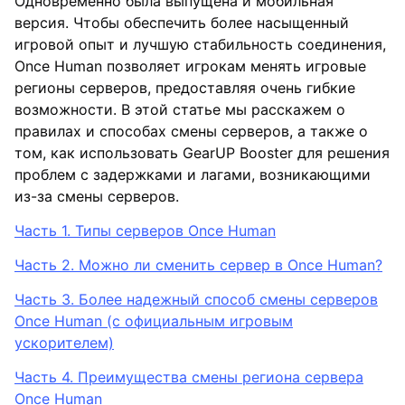
Одновременно была выпущена и мобильная
версия. Чтобы обеспечить более насыщенный
игровой опыт и лучшую стабильность соединения,
Once Human позволяет игрокам менять игровые
регионы серверов, предоставляя очень гибкие
возможности. В этой статье мы расскажем о
правилах и способах смены серверов, а также о
том, как использовать GearUP Booster для решения
проблем с задержками и лагами, возникающими
из-за смены серверов.
Часть 1. Типы серверов Once Human
Часть 2. Можно ли сменить сервер в Once Human?
Часть 3. Более надежный способ смены серверов
Once Human (с официальным игровым
ускорителем)
Часть 4. Преимущества смены региона сервера
Once Human