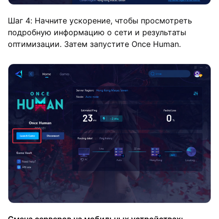
Шаг 4: Начните ускорение, чтобы просмотреть
подробную информацию о сети и результаты
оптимизации. Затем запустите Once Human.