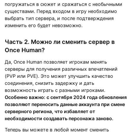
погружаться в сюжет и сражаться с необычными
существами. Перед входом в игру необходимо
выбрать тип сервера, и после подтверждения
изменить его будет невозможно.
Часть 2. Можно ли сменить сервер в
Once Human?
Да, Once Human позволяет игрокам менять
серверы для получения различных впечатлений
(PVP или PVE). Это может улучшить качество
соединения, снизить задержку и дать
возможность играть с разными игроками.
Особенно важно: с сентября 2024 года обновления
позволяют переносить данные аккаунта при смене
серверного региона, что избавляет от
необходимости создавать персонажа заново.
Теперь вы можете в любой момент сменить