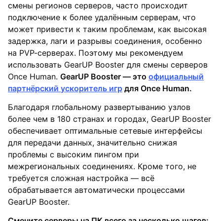
смены регионов серверов, часто происходит
подключение к более удалённым серверам, что
может привести к таким проблемам, как высокая
задержка, лаги и разрывы соединения, особенно
на PVP-серверах. Поэтому мы рекомендуем
использовать GearUP Booster для смены серверов
Once Human.
GearUP Booster — это
официальный
партнёрский ускоритель игр
для Once Human.
Благодаря глобальному развертыванию узлов
более чем в 180 странах и городах, GearUP Booster
обеспечивает оптимальные сетевые интерфейсы
для передачи данных, значительно снижая
проблемы с высоким пингом при
межрегиональных соединениях. Кроме того, не
требуется сложная настройка — всё
обрабатывается автоматически процессами
GearUP Booster.
Смените серверы на ПК всего за несколько шагов: