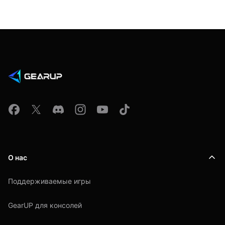
О нас
Поддерживаемые игры
GearUP для консолей