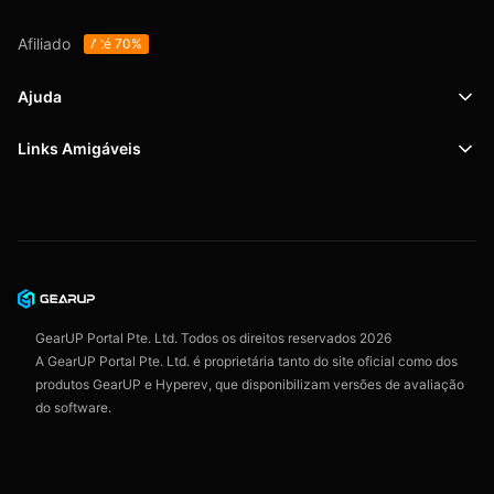
Afiliado
Até 70%
Ajuda
Links Amigáveis
Suporte
SafeShell VPN
Blog
Política de Privacidade
Acordo do Usuário
GearUP Portal Pte. Ltd. Todos os direitos reservados
2026
A GearUP Portal Pte. Ltd. é proprietária tanto do site oficial como dos
produtos GearUP e Hyperev, que disponibilizam versões de avaliação
do software.