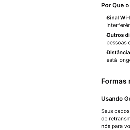
Por Que o
Sinal Wi‑
interferê
Outros di
pessoas 
Distância
está lon
Formas r
Usando G
Seus dados 
de retransm
nós para vo