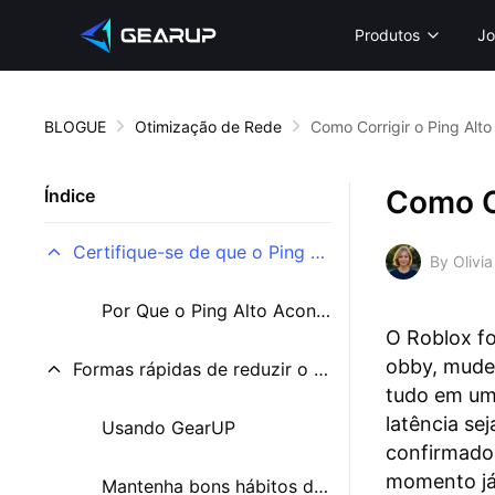
Produtos
Jo
BLOGUE
Otimização de Rede
Como Corrigir o Ping Alto
Como Co
Índice
Certifique-se de que o Ping Está Realmente Alto
By Olivia
Por Que o Ping Alto Acontece no Roblox?
O Roblox fo
obby, mude
Formas rápidas de reduzir o ping no Roblox
tudo em uma
latência se
Usando GearUP
confirmado
momento já 
Mantenha bons hábitos de rede