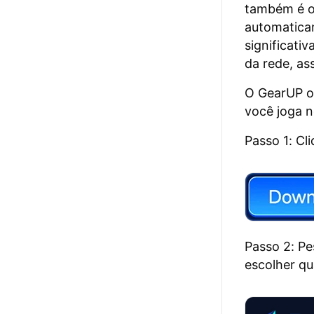
também é o 
automaticam
significati
da rede, a
O GearUP of
você joga n
Passo 1: Cl
Passo 2: Pe
escolher qu