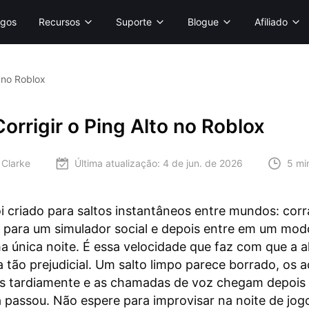
gos
Recursos
Suporte
Blogue
Afiliado
 no Roblox
rrigir o Ping Alto no Roblox
 Clarke
Última atualização:
4 de jun. de 2026
5 mi
i criado para saltos instantâneos entre mundos: cor
 para um simulador social e depois entre em um mo
 única noite. É essa velocidade que faz com que a a
ja tão prejudicial. Um salto limpo parece borrado, os 
s tardiamente e as chamadas de voz chegam depois
passou. Não espere para improvisar na noite de jogo