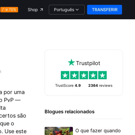
Português
TRANSFERIR
Shop
Até 70%
Trustpilot
n
TrustScore
4.9
2364
reviews
ra por uma
do PvP —
lta
Blogues relacionados
acertos são
 que o
O que fazer quando
. Use este