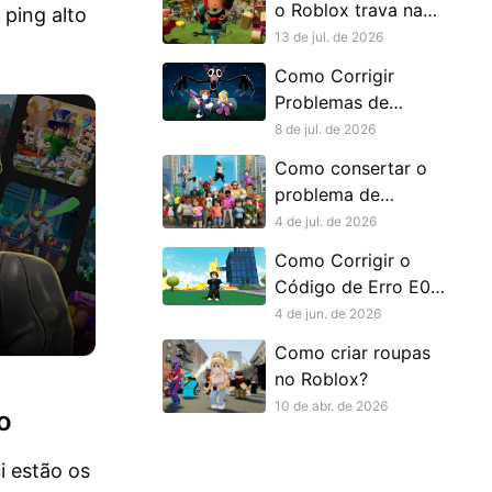
o Roblox trava na
ping alto
tela de
13 de jul. de 2026
carregamento?
Como Corrigir
Problemas de
Travamento no
8 de jul. de 2026
Roblox
Como consertar o
problema de
multijogador do
4 de jul. de 2026
Roblox?
Como Corrigir o
Código de Erro E01
do Roblox
4 de jun. de 2026
Como criar roupas
no Roblox?
10 de abr. de 2026
o
i estão os