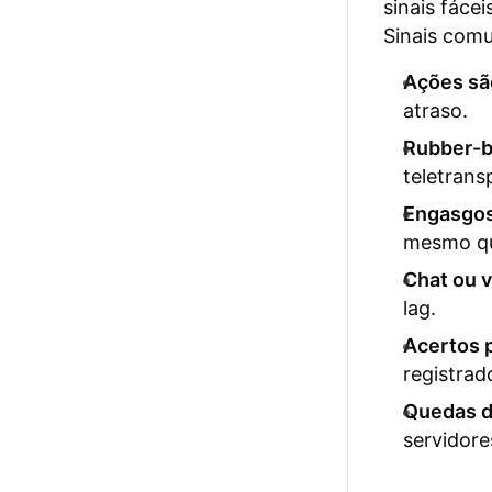
sinais fáce
Sinais comu
Ações sã
atraso.
Rubber-b
teletrans
Engasgos
mesmo qu
Chat ou v
lag.
Acertos p
registrad
Quedas d
servidore