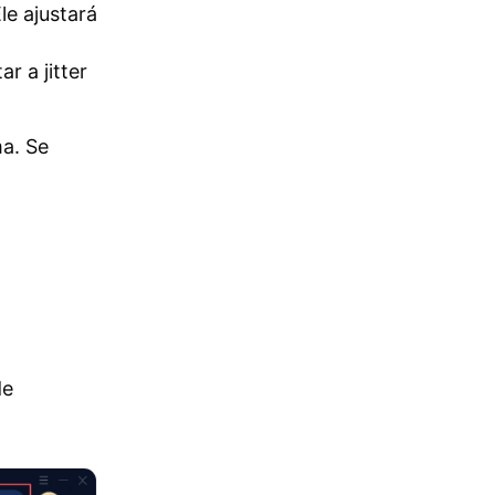
e ajustará
r a jitter
a. Se
de