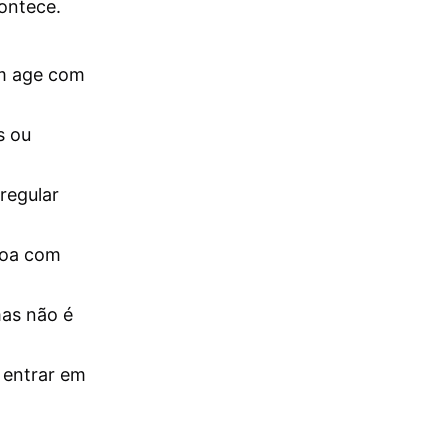
contece.
em age com
s ou
regular
soa com
mas não é
 entrar em