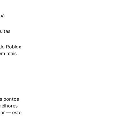
 há
uitas
do Roblox
em mais.
os pontos
melhores
zar — este