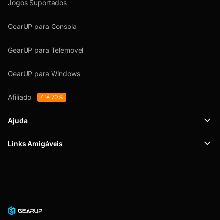
Jogos Suportados
GearUP para Consola
GearUP para Telemovel
GearUP para Windows
Afiliado
Até 70%
Ajuda
Links Amigáveis
Suporte
SafeShell VPN
Blog
Política de Privacidade
Acordo do Usuário