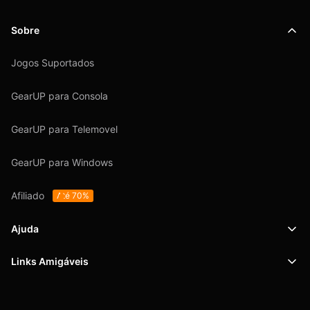
Sobre
Jogos Suportados
GearUP para Consola
GearUP para Telemovel
GearUP para Windows
Afiliado
Até 70%
Ajuda
Links Amigáveis
Suporte
SafeShell VPN
Blog