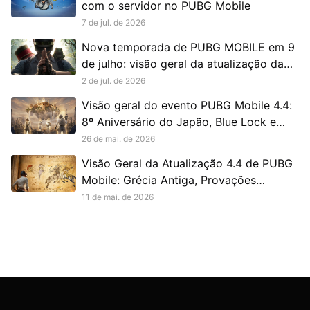
com o servidor no PUBG Mobile
7 de jul. de 2026
Nova temporada de PUBG MOBILE em 9
de julho: visão geral da atualização da
Versão 4.5
2 de jul. de 2026
Visão geral do evento PUBG Mobile 4.4:
8º Aniversário do Japão, Blue Lock e
Pekora
26 de mai. de 2026
Visão Geral da Atualização 4.4 de PUBG
Mobile: Grécia Antiga, Provações
Heroicas e Mais
11 de mai. de 2026