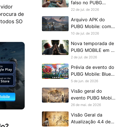
falso no PUBG
vidor
Mobile
22 de jul. de 2026
procura de
Arquivo APK do
e todos SO
PUBG Mobile: como
baixar as versões
10 de jul. de 2026
japonesa e coreana
Nova temporada de
PUBG MOBILE em 9
de julho: visão geral
2 de jul. de 2026
da atualização da
Prévia de evento do
Versão 4.5
PUBG Mobile: Blue
Lock, recompensas
5 de jun. de 2026
do Japão e
Visão geral do
Temporada Chama
evento PUBG Mobile
no Futebol
4.4: 8º Aniversário
26 de mai. de 2026
do Japão, Blue Lock
Visão Geral da
e Pekora
Atualização 4.4 de
do?