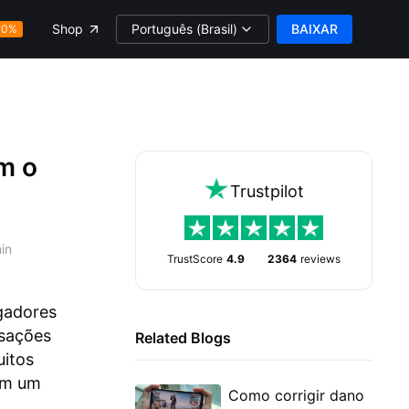
Português (Brasil)
BAIXAR
Shop
70%
m o
Trustpilot
in
TrustScore
4.9
2364
reviews
gadores
nsações
Related Blogs
itos
Em um
Como corrigir dano