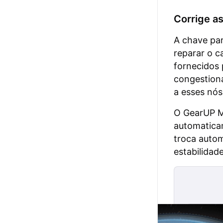
Corrige a
A chave pa
reparar o 
fornecidos 
congestiona
a esses nós
O GearUP Mo
automatica
troca autom
estabilida