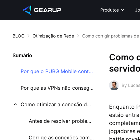
Produtos
Jo
BLOG
Otimização de Rede
Como corrigir problemas de
Como c
Sumário
servid
Por que o PUBG Mobile continua desconectando?
By Lucas
Por que as VPNs não conseguem ajudar-te a conectar?
Como otimizar a conexão do PUBG Mobile?
Enquanto P
estão entr
Antes de resolver problemas, verifica primeiro estes pontos básicos
completame
jogadores 
Corrige as conexões com o GearUP Mobile
battle roya