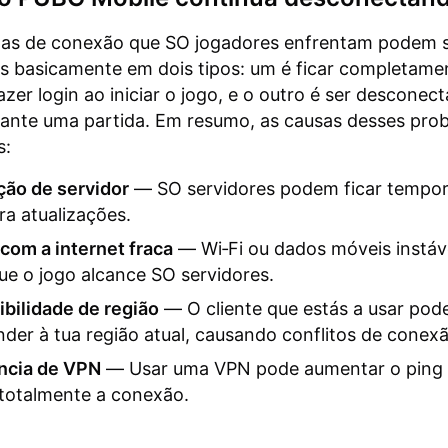
as de conexão que SO jogadores enfrentam podem 
os basicamente em dois tipos: um é ficar completam
azer login ao iniciar o jogo, e o outro é ser desconec
rante uma partida. Em resumo, as causas desses pro
s:
ão de servidor
— SO servidores podem ficar tempo
ara atualizações.
com a internet fraca
— Wi‑Fi ou dados móveis instá
ue o jogo alcance SO servidores.
bilidade de região
— O cliente que estás a usar pod
der à tua região atual, causando conflitos de conexã
ência de VPN
— Usar uma VPN pode aumentar o ping
totalmente a conexão.