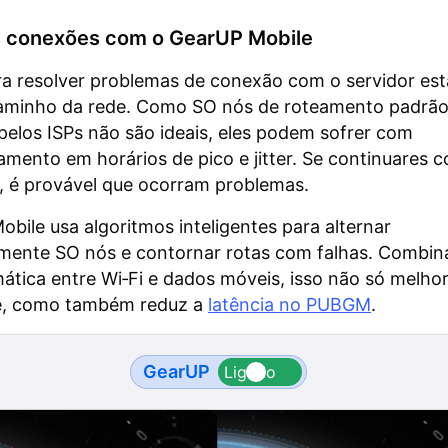
s conexões com o GearUP Mobile
ra resolver problemas de conexão com o servidor es
caminho da rede. Como SO nós de roteamento padrã
pelos ISPs não são ideais, eles podem sofrer com
mento em horários de pico e jitter. Se continuares 
, é provável que ocorram problemas.
bile usa algoritmos inteligentes para alternar
mente SO nós e contornar rotas com falhas. Combi
ática entre Wi‑Fi e dados móveis, isso não só melhor
de, como também reduz a
latência no PUBGM
.
GearUP