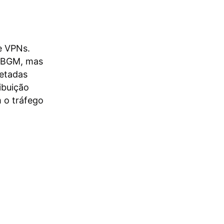
e VPNs.
PUBGM, mas
jetadas
ibuição
 o tráfego