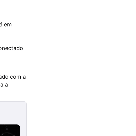
tá em
o
conectado
nado com a
a a