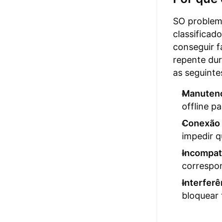
SO problem
classificad
conseguir f
repente du
as seguinte
Manutenç
offline p
Conexão 
impedir q
Incompati
correspon
Interfer
bloquear 