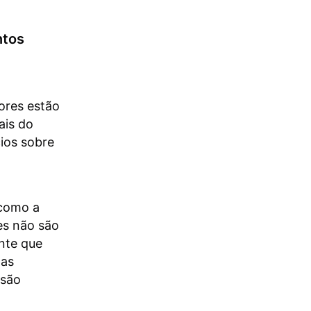
ntos
dores estão
ais do
ios sobre
 como a
es não são
ente que
gas
rsão