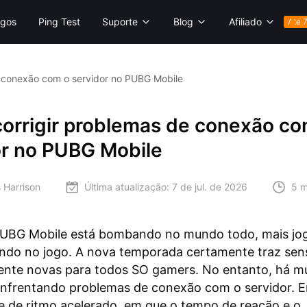
gos
Ping Test
Suporte
Blog
Afiliado
Até 
 conexão com o servidor no PUBG Mobile
orrigir problemas de conexão co
or no PUBG Mobile
 Harrison
Última atualização:
7 de jul. de 2026
5 m
UBG Mobile está bombando no mundo todo, mais jo
ando no jogo. A nova temporada certamente traz se
nte novas para todos SO gamers. No entanto, há mu
enfrentando problemas de conexão com o servidor. 
le de ritmo acelerado, em que o tempo de reação e o