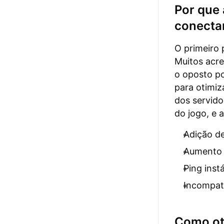
Por que
conecta
O primeiro
Muitos acr
o oposto p
para otimiz
dos servido
do jogo, e 
Adição de
Aumento 
Ping inst
Incompati
Como ot