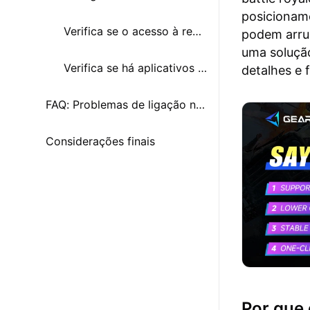
posicionam
Verifica se o acesso à rede do PUBG Mobile está restrito
podem arrui
uma solução
Verifica se há aplicativos em segundo plano a usar a rede
detalhes e 
FAQ: Problemas de ligação no PUBG Mobile
Considerações finais
Por que