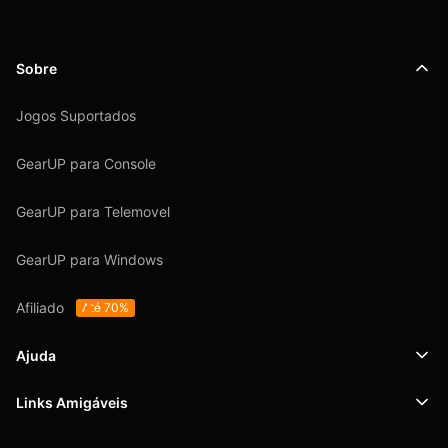
Sobre
Jogos Suportados
GearUP para Console
GearUP para Telemovel
GearUP para Windows
Afiliado
Até 70%
Ajuda
Links Amigáveis
Suporte