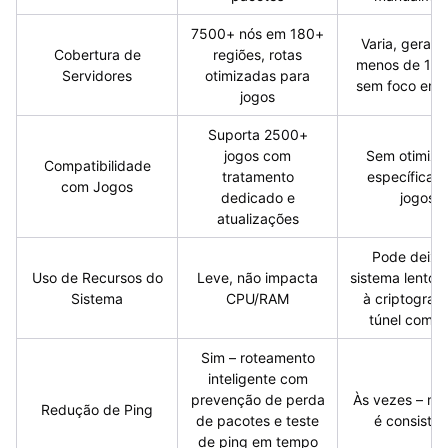
7500+ nós em 180+
Varia, geralm
Cobertura de
regiões, rotas
menos de 100
Servidores
otimizadas para
sem foco em 
jogos
Suporta 2500+
jogos com
Sem otimiza
Compatibilidade
tratamento
específica p
com Jogos
dedicado e
jogos
atualizações
Pode deixa
Uso de Recursos do
Leve, não impacta
sistema lento 
Sistema
CPU/RAM
à criptografi
túnel compl
Sim – roteamento
inteligente com
prevenção de perda
Às vezes – ma
Redução de Ping
de pacotes e teste
é consisten
de ping em tempo