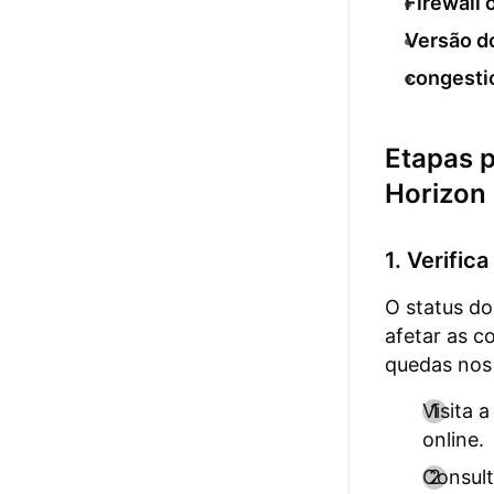
Firewall 
Versão d
congesti
Etapas 
Horizon
1. Verific
O status do
afetar as c
quedas nos 
Visita 
online.
Consult