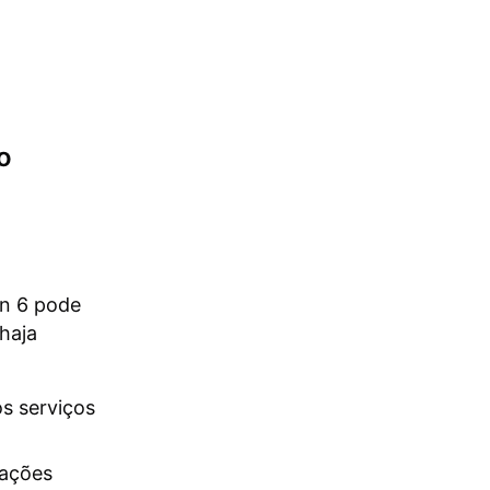
o
on 6 pode
haja
os serviços
mações