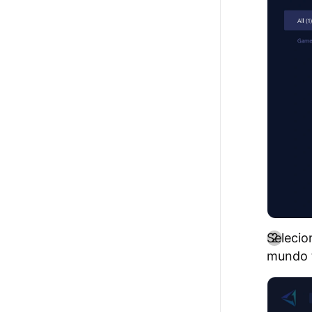
Selecio
mundo t