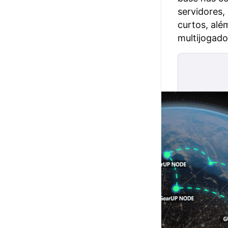
servidores,
curtos, alé
multijogado