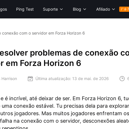
gos
Ping Test
Suporte
Blog
Afiliado
Até 
 conexão com o servidor em Forza Horizon 6
esolver problemas de conexão c
r em Forza Horizon 6
 Harrison
Última atualização:
13 de mai. de 2026
e é incrível, até deixar de ser. Em Forza Horizon 6, t
uma conexão estável. Tu precisas dela para explorar,
outros jogadores. Mas muitos jogadores enfrentam 
falha na conexão com o servidor, desconexões aleat
g repentinos.