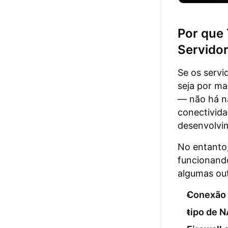
Por que
Servidor
Se os servi
seja por m
— não há na
conectivida
desenvolvi
No entanto,
funcionando
algumas ou
Conexão d
tipo de N