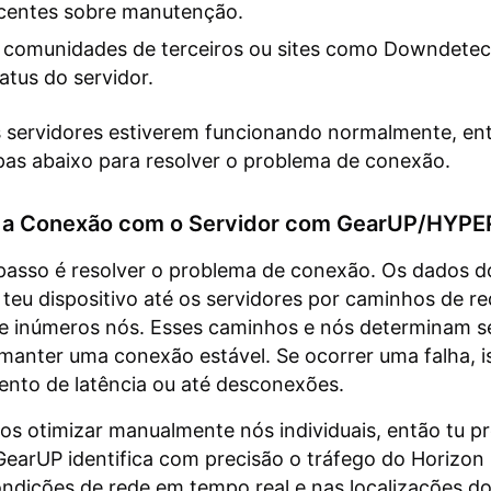
centes sobre manutenção.
a comunidades de terceiros ou sites como Downdetec
tatus do servidor.
s servidores estiverem funcionando normalmente, en
as abaixo para resolver o problema de conexão.
e a Conexão com o Servidor com GearUP/HYP
passo é resolver o problema de conexão. Os dados d
 teu dispositivo até os servidores por caminhos de r
e inúmeros nós. Esses caminhos e nós determinam s
anter uma conexão estável. Se ocorrer uma falha, 
nto de latência ou até desconexões.
 otimizar manualmente nós individuais, então tu pr
earUP identifica com precisão o tráfego do Horizon
ndições de rede em tempo real e nas localizações d