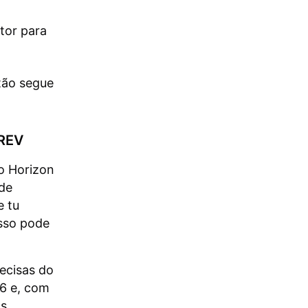
tor para
tão segue
EREV
o Horizon
ede
e tu
isso pode
ecisas do
 6 e, com
os