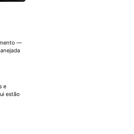
momento —
lanejada
s e
ui estão