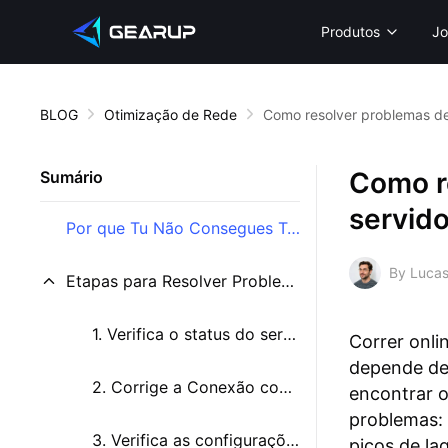
Produtos
Jo
BLOG
Otimização de Rede
Como resolver problemas de
Como r
Sumário
servido
Por que Tu Não Consegues Te Conectar aos Servidores de Forza Horizon 6?
By Lucas
Etapas para Resolver Problemas de Conexão no Horizon 6
1. Verifica o status do servidor do Xbox
Correr onlin
depende de 
2. Corrige a Conexão com o Servidor com GearUP/HYPEREV
encontrar 
problemas: 
3. Verifica as configurações do teu firewall
picos de la