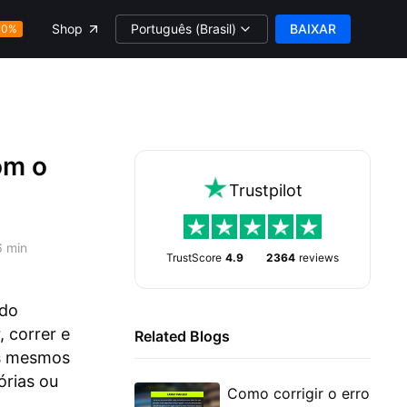
Português (Brasil)
BAIXAR
Shop
70%
om o
Trustpilot
6 min
TrustScore
4.9
2364
reviews
udo
 correr e
Related Blogs
os mesmos
órias ou
Como corrigir o erro