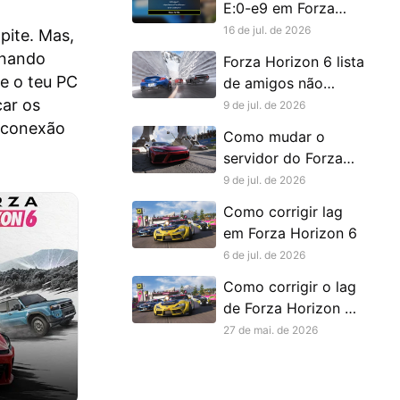
E:0-e9 em Forza
Horizon 6 – Guia
16 de jul. de 2026
pite. Mas,
completo
onando
Forza Horizon 6 lista
e o teu PC
de amigos não
car os
aparece: como
9 de jul. de 2026
resolver
e conexão
Como mudar o
servidor do Forza
Horizon 6
9 de jul. de 2026
Como corrigir lag
em Forza Horizon 6
6 de jul. de 2026
Como corrigir o lag
de Forza Horizon 6
no Xbox
27 de mai. de 2026