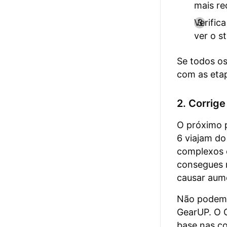
mais re
Verific
ver o s
Se todos o
com as etap
2. Corrig
O próximo 
6 viajam do
complexos 
consegues m
causar aume
Não podemos
GearUP. O G
base nas co