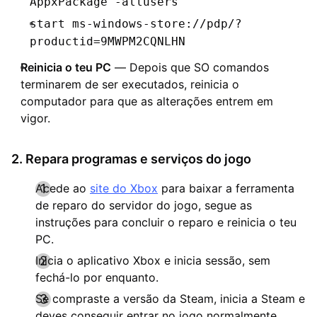
AppxPackage -allusers
start ms-windows-store://pdp/?
productid=9MWPM2CQNLHN
Reinicia o teu PC
— Depois que SO comandos
terminarem de ser executados, reinicia o
computador para que as alterações entrem em
vigor.
2. Repara programas e serviços do jogo
Acede ao
site do Xbox
para baixar a ferramenta
de reparo do servidor do jogo, segue as
instruções para concluir o reparo e reinicia o teu
PC.
Inicia o aplicativo Xbox e inicia sessão, sem
fechá-lo por enquanto.
Se compraste a versão da Steam, inicia a Steam e
deves conseguir entrar no jogo normalmente.