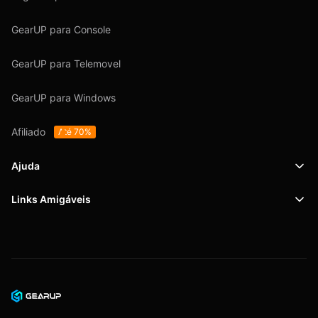
GearUP para Console
GearUP para Telemovel
GearUP para Windows
Afiliado
Até 70%
Ajuda
Links Amigáveis
Suporte
SafeShell VPN
Blog
Política de Privacidade
Acordo do Usuário