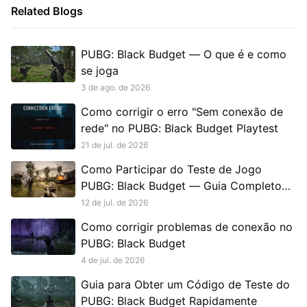
Related Blogs
PUBG: Black Budget — O que é e como
se joga
3 de ago. de 2026
Como corrigir o erro "Sem conexão de
rede" no PUBG: Black Budget Playtest
21 de jul. de 2026
Como Participar do Teste de Jogo
PUBG: Black Budget — Guia Completo
para Jogadores que Desejam Acesso
12 de jul. de 2026
Antecipado
Como corrigir problemas de conexão no
PUBG: Black Budget
4 de jul. de 2026
Guia para Obter um Código de Teste do
PUBG: Black Budget Rapidamente