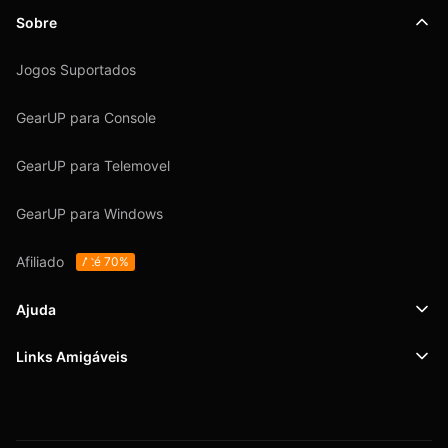
Sobre
Jogos Suportados
GearUP para Console
GearUP para Telemovel
GearUP para Windows
Afiliado
Até 70%
Ajuda
Links Amigáveis
Suporte
SafeShell VPN
Blog