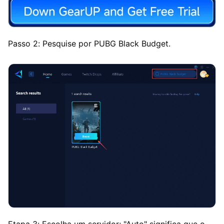
Passo 2: Pesquise por PUBG Black Budget.
Etapa 3: Escolha um servidor; "Auto" significa que o