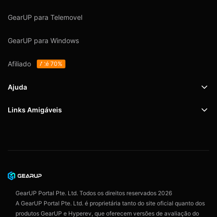
GearUP para Telemovel
GearUP para Windows
Afiliado
Até 70%
Ajuda
Links Amigáveis
Suporte
SafeShell VPN
Blog
Política de Privacidade
Acordo do Usuário
GearUP Portal Pte. Ltd. Todos os direitos reservados
2026
A GearUP Portal Pte. Ltd. é proprietária tanto do site oficial quanto dos
produtos GearUP e Hyperev, que oferecem versões de avaliação do